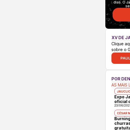
dias. O J
se
XV DE J
Clique aq
sobre o 
PAUL
POR DE
AS MAIS 
JAUCLI
Expo Ja
oficial
23/06/202
CÉSAR 
Burning
churras
gratuit