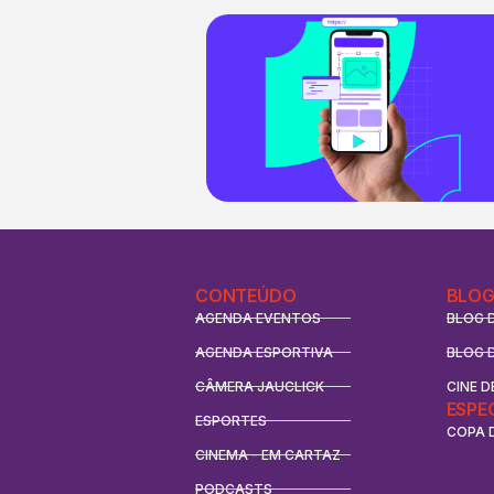
CONTEÚDO
BLOG
AGENDA EVENTOS
BLOG 
AGENDA ESPORTIVA
BLOG 
CÂMERA JAUCLICK
CINE D
ESPE
ESPORTES
COPA 
CINEMA - EM CARTAZ
PODCASTS