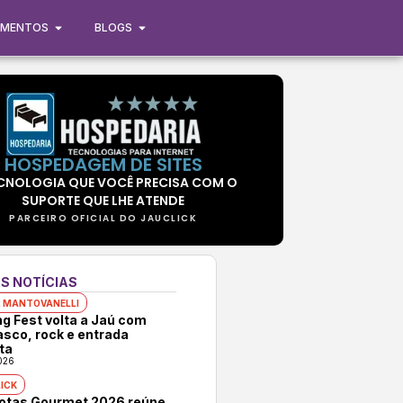
IMENTOS
BLOGS
HOSPEDAGEM DE SITES
CNOLOGIA QUE VOCÊ PRECISA COM O
SUPORTE QUE LHE ATENDE
PARCEIRO OFICIAL DO JAUCLICK
S NOTÍCIAS
 MANTOVANELLI
ng Fest volta a Jaú com
asco, rock e entrada
ta
026
ICK
rotas Gourmet 2026 reúne