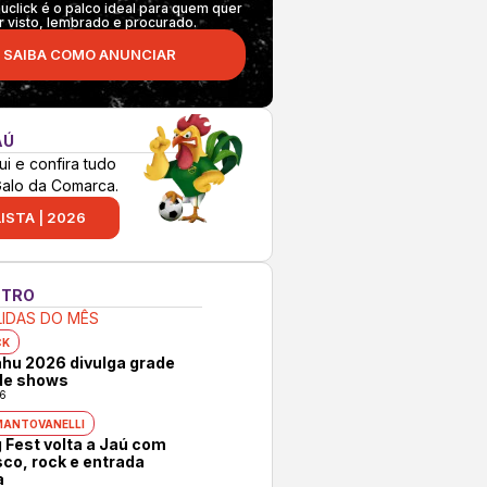
auclick é o palco ideal para quem quer
r visto, lembrado e procurado.
SAIBA COMO ANUNCIAR
AÚ
ui e confira tudo
Galo da Comarca.
ISTA | 2026
NTRO
LIDAS DO MÊS
CK
hu 2026 divulga grade
 de shows
6
MANTOVANELLI
 Fest volta a Jaú com
co, rock e entrada
a