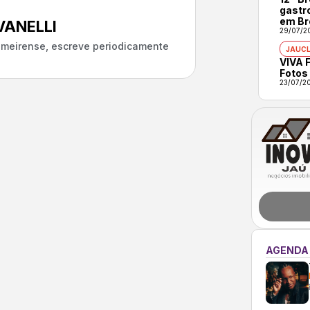
gastr
em Br
ANELLI
29/07/2
almeirense, escreve periodicamente
JAUCL
VIVA F
Fotos
23/07/2
AGENDA