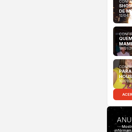
CONFIR
SHOW
DE M
12/04/
CONFIR
QUEM 
MAM
18/01/
CONFIR
PARAD
HOUS
10/01/
ACE
ANU
Mostr
informam,