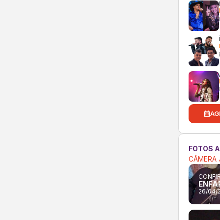
AG
FOTOS 
CÂMERA 
CONFIR
ENFA
26/04/