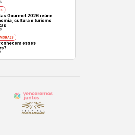
6
CK
otas Gourmet 2026 reúne
omia, cultura e turismo
tas
6
 MORAES
conhecem esses
es?
3