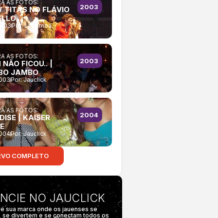
A AS FOTOS:
2003
 TITÃS NO FLÁVIO
ELLO
2003
Por:
LaBomba
A AS FOTOS:
2003
NÃO FICOU.. |
BO JAMBO
2003
Por:
Jauclick
A AS FOTOS:
2004
ISE | KAISER
E
2004
Por:
Jauclick
RVO COMPLETO
NCIE NO JAUCLICK
e sua marca onde os jauenses se
 se divertem e se conectam todos os