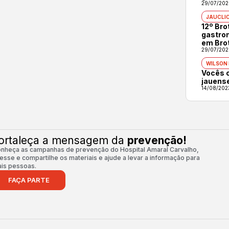
29/07/202
JAUCLI
12º Br
gastron
em Bro
29/07/202
WILSON
Vocês 
jauens
14/08/202
ortaleça a mensagem da
prevenção!
nheça as campanhas de prevenção do Hospital Amaral Carvalho,
esse e compartilhe os materiais e ajude a levar a informação para
is pessoas.
FAÇA PARTE