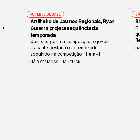
FUTEBOL DE BASE
CÂ
Artilheiro de Jaú nos Regionais, Ryan
Ri
lea
Guterro projeta sequência da
Co
qu
temporada
[l
Com oito gols na competição, o jovem
atacante destaca o aprendizado
H
adquirido na competição...
[leia+]
HÁ 3 SEMANAS
JAUCLICK