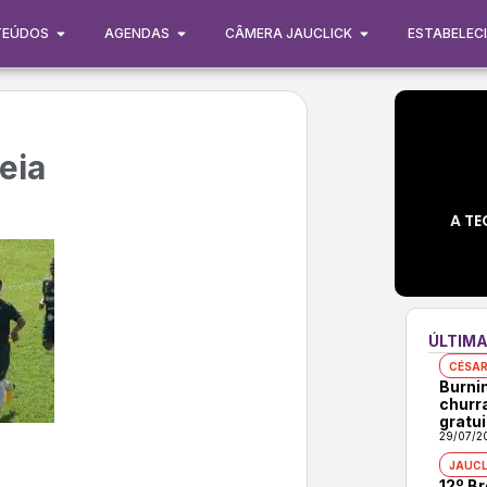
TEÚDOS
AGENDAS
CÂMERA JAUCLICK
ESTABELEC
eia
A TE
ÚLTIMA
CÉSAR
Burni
churr
gratui
29/07/2
JAUCL
12º B