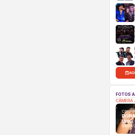
AG
FOTOS 
CÂMERA 
CONFIR
DONA
VIVO
04/03/