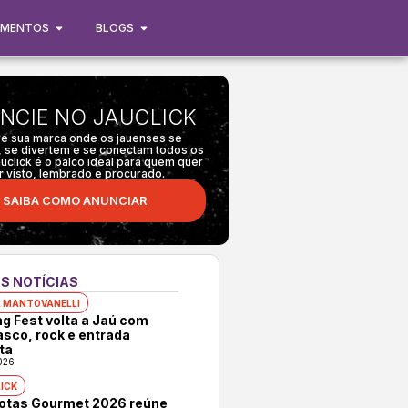
IMENTOS
BLOGS
NCIE NO JAUCLICK
e sua marca onde os jauenses se
 se divertem e se conectam todos os
auclick é o palco ideal para quem quer
r visto, lembrado e procurado.
SAIBA COMO ANUNCIAR
S NOTÍCIAS
 MANTOVANELLI
ng Fest volta a Jaú com
asco, rock e entrada
ta
026
ICK
rotas Gourmet 2026 reúne