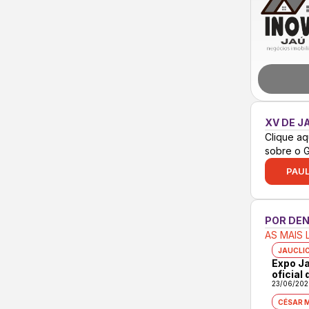
XV DE J
Clique aq
sobre o 
PAUL
POR DE
AS MAIS 
JAUCLI
Expo Ja
oficial
23/06/202
CÉSAR 