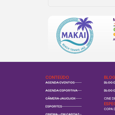
CONTEÚDO
BLOG
AGENDA EVENTOS
BLOG 
AGENDA ESPORTIVA
BLOG 
CÂMERA JAUCLICK
CINE D
ESPE
ESPORTES
COPA 
CINEMA - EM CARTAZ