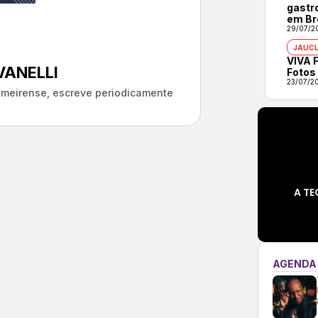
gastr
em Br
29/07/2
JAUCL
VIVA F
ANELLI
Fotos
23/07/2
almeirense, escreve periodicamente
A TE
AGENDA