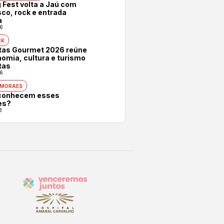
 Fest volta a Jaú com
co, rock e entrada
a
6
CK
otas Gourmet 2026 reúne
omia, cultura e turismo
tas
6
 MORAES
conhecem esses
es?
3