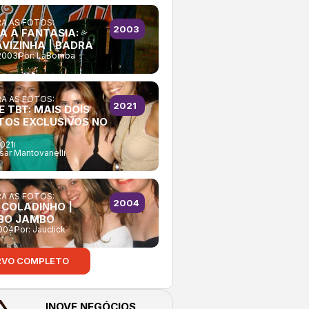
A AS FOTOS:
2003
A À FANTASIA:
AVIZINHA | BADRA
2003
Por:
LaBomba
A AS FOTOS:
2021
E TBT: MAIS DOIS
TOS EXCLUSIVOS NO
2021
sar Mantovanelli
A AS FOTOS:
2004
 COLADINHO |
BO JAMBO
2004
Por:
Jauclick
RVO COMPLETO
INOVE NEGÓCIOS