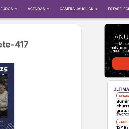
TEÚDOS
AGENDAS
CÂMERA JAUCLICK
ESTABELEC
ANU
ete-417
Mostr
informam,
dias. O J
se
ÚLTIMA
CÉSAR
Burni
churr
gratui
29/07/2
JAUCL
12º B