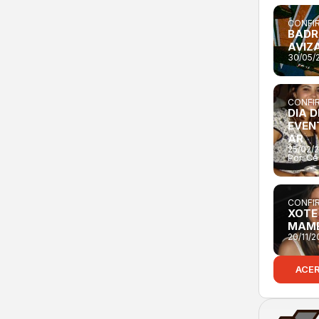
CONFIR
BADR
AVIZ
30/05/
CONFIR
DIA D
EVEN
AR
25/02/
Por:
Cé
CONFIR
XOTE
MAM
20/11/
ACE