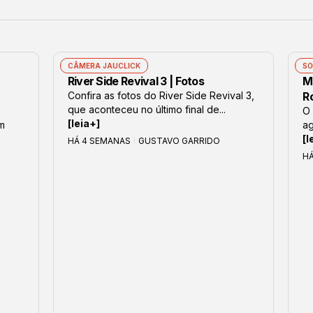
CÂMERA JAUCLICK
SO
River Side Revival 3 | Fotos
M
Confira as fotos do River Side Revival 3,
R
que aconteceu no último final de...
O 
[leia+]
om
ag
[l
HÁ 4 SEMANAS
GUSTAVO GARRIDO
H