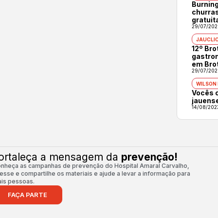
Burning
churras
gratuit
29/07/202
JAUCLI
12º Br
gastron
em Bro
29/07/202
WILSON
Vocês 
jauens
14/08/202
ortaleça a mensagem da
prevenção!
nheça as campanhas de prevenção do Hospital Amaral Carvalho,
esse e compartilhe os materiais e ajude a levar a informação para
is pessoas.
FAÇA PARTE