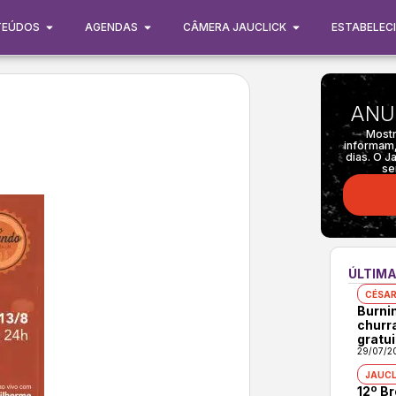
TEÚDOS
AGENDAS
CÂMERA JAUCLICK
ESTABELEC
ANU
Mostr
informam,
dias. O J
se
ÚLTIMA
CÉSAR
Burni
churr
gratui
29/07/2
JAUCL
12º B