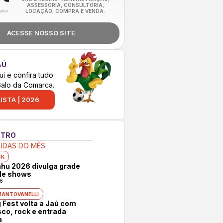
ASSESSORIA, CONSULTORIA,
LOCAÇÃO, COMPRA E VENDA.
ACESSE NOSSO SITE
AÚ
ui e confira tudo
Galo da Comarca.
ISTA | 2026
NTRO
LIDAS DO MÊS
CK
hu 2026 divulga grade
 de shows
6
MANTOVANELLI
 Fest volta a Jaú com
co, rock e entrada
a