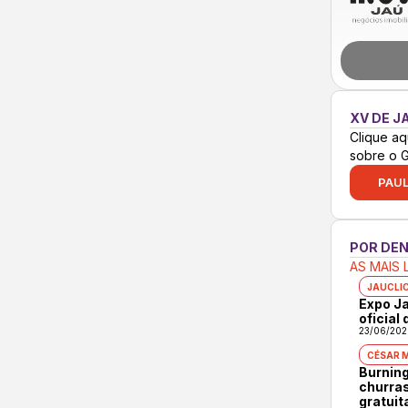
XV DE J
Clique aq
sobre o 
PAUL
POR DE
AS MAIS 
JAUCLI
Expo Ja
oficial
23/06/202
CÉSAR 
Burning
churras
gratuit