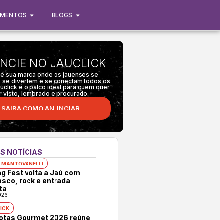
IMENTOS
BLOGS
NCIE NO JAUCLICK
e sua marca onde os jauenses se
 se divertem e se conectam todos os
auclick é o palco ideal para quem quer
r visto, lembrado e procurado.
SAIBA COMO ANUNCIAR
S NOTÍCIAS
 MANTOVANELLI
ng Fest volta a Jaú com
asco, rock e entrada
ta
026
ICK
rotas Gourmet 2026 reúne