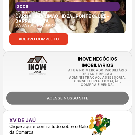
2006
CONFIRA AS FOTOS:
CARNA LIMA LIMÃO | IDEAL PONTE CLUBE –
BARRA BONITA
07/07/2006
Por:
Jauclick
ACERVO COMPLETO
INOVE NEGÓCIOS
IMOBILIÁRIOS
ATUA NO MERCADO IMOBILIÁRIO
DE JAÚ E REGIÃO.
ADMINISTRAÇÃO, ASSESSORIA,
CONSULTORIA, LOCAÇÃO,
COMPRA E VENDA.
ACESSE NOSSO SITE
XV DE JAÚ
Clique aqui e confira tudo sobre o Galo
da Comarca.