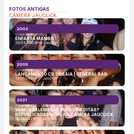
FOTOS ANTIGAS
CÂMERA JAUCLICK
2003
CONFIRA AS FOTOS:
ENFARTA MAMBO
26/04/2003
Por:
Jauclick
2005
CONFIRA AS FOTOS:
LANÇAMENTO CD COBAIA | GENERAL BAR
13/05/2005
Por:
Jauclick
2021
CONFIRA AS FOTOS:
VAMOS RELEMBRAR MAIS 3 INÉDITAS?
REPUBLICADAS HOJE NA CÂMERA JAUCLICK
15/06/2021
Por:
Jauclick