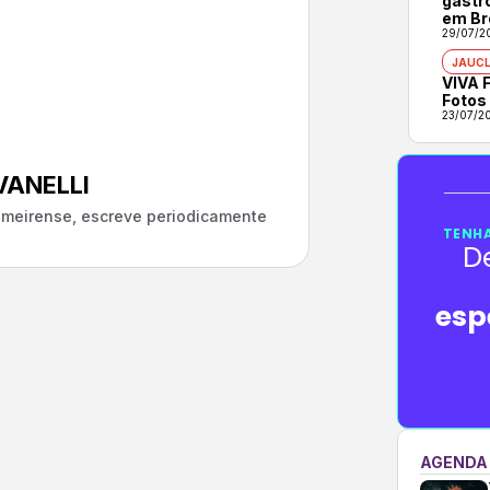
gastr
em Br
29/07/2
JAUCL
VIVA F
Fotos
23/07/2
ANELLI
almeirense, escreve periodicamente
TENHA
D
esp
AGENDA