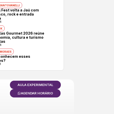
MANTOVANELLI
 Fest volta a Jaú com
co, rock e entrada
a
6
CK
otas Gourmet 2026 reúne
omia, cultura e turismo
tas
6
 MORAES
conhecem esses
es?
3
AULA EXPERIMENTAL
AGENDAR HORÁRIO