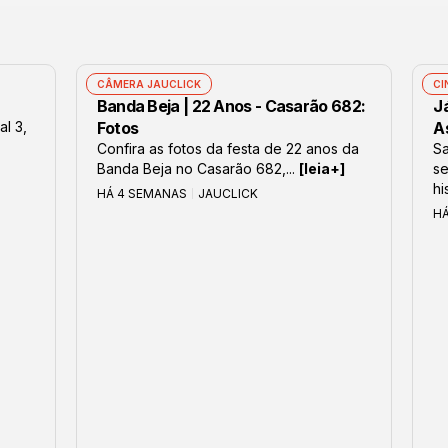
CÂMERA JAUCLICK
CI
Banda Beja | 22 Anos - Casarão 682:
J
al 3,
Fotos
As
Confira as fotos da festa de 22 anos da
S
Banda Beja no Casarão 682,...
[leia+]
se
hi
HÁ 4 SEMANAS
JAUCLICK
H