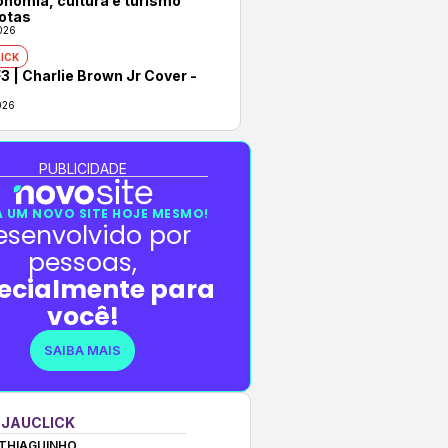
onomia, cultura e turismo
otas
026
ICK
3 | Charlie Brown Jr Cover -
026
PUBLICIDADE
 UM NOVO SITE HOJE MESMO!
esenvolvido por
pessoas,
ecialmente para
você!
SAIBA MAIS
 JAUCLICK
THIAGUINHO