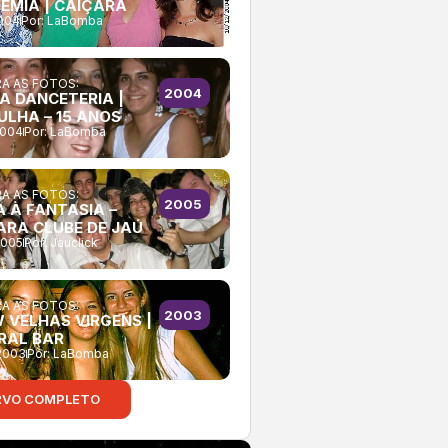
EMIA | CAIÇARA
2004
Por:
LaBomba
A AS FOTOS:
2004
A DANCETERIA |
ULHA – 15 ANOS
2004
Por:
LaBomba
A AS FOTOS:
2005
A À FANTASIA –
ARA CLUBE DE JAÚ
2005
Por:
Jauclick
A AS FOTOS:
2003
 VELHAS VIRGENS |
RAL BAR
2003
Por:
LaBomba
RVO COMPLETO