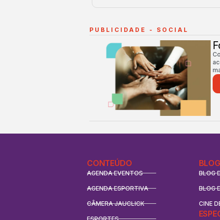
PUBLICIDADE - SOCIAL
F
Co
ac
ma
CONTEÚDO
BLOG
AGENDA EVENTOS
BLOG 
AGENDA ESPORTIVA
BLOG 
CÂMERA JAUCLICK
CINE D
ESPE
ESPORTES