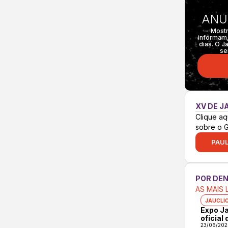
ANU
Mostr
informam,
dias. O J
se
XV DE J
Clique aq
sobre o 
PAUL
POR DE
AS MAIS 
JAUCLI
Expo Ja
oficial
23/06/202