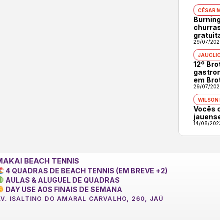
CÉSAR 
Burning
churras
gratuit
29/07/202
JAUCLI
12º Br
gastron
em Bro
29/07/202
WILSON
Vocês 
jauens
14/08/202
MAKAI BEACH TENNIS
4 QUADRAS DE BEACH TENNIS (EM BREVE +2)
AULAS & ALUGUEL DE QUADRAS
DAY USE AOS FINAIS DE SEMANA
AV. ISALTINO DO AMARAL CARVALHO, 260, JAÚ