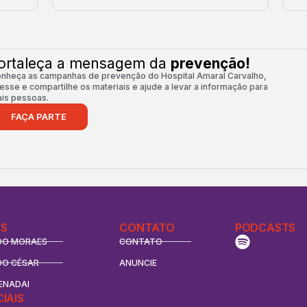
ortaleça a mensagem da
prevenção!
nheça as campanhas de prevenção do Hospital Amaral Carvalho,
esse e compartilhe os materiais e ajude a levar a informação para
is pessoas.
FAÇA PARTE
S
CONTATO
PODCASTS
DO MORAES
CONTATO
DO CÉSAR
ANUNCIE
ENADAI
CIAIS