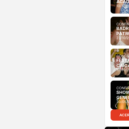
ACAD
10/12/
CONFIR
BADR
PATR
23/10/
CONFIR
FEST
CAIÇ
10/09/
CONFIR
SHOW
GENE
30/05/
ACE