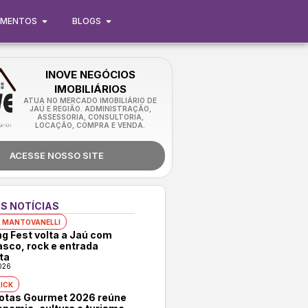
IMENTOS
BLOGS
INOVE NEGÓCIOS
IMOBILIÁRIOS
ATUA NO MERCADO IMOBILIÁRIO DE
JAÚ E REGIÃO. ADMINISTRAÇÃO,
ASSESSORIA, CONSULTORIA,
LOCAÇÃO, COMPRA E VENDA.
ACESSE NOSSO SITE
S NOTÍCIAS
 MANTOVANELLI
ng Fest volta a Jaú com
asco, rock e entrada
ta
026
ICK
rotas Gourmet 2026 reúne