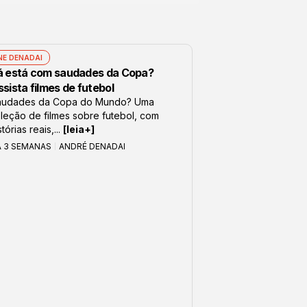
NE DENADAI
á está com saudades da Copa?
sista filmes de futebol
audades da Copa do Mundo? Uma
leção de filmes sobre futebol, com
stórias reais,...
[leia+]
Á 3 SEMANAS
ANDRÉ DENADAI