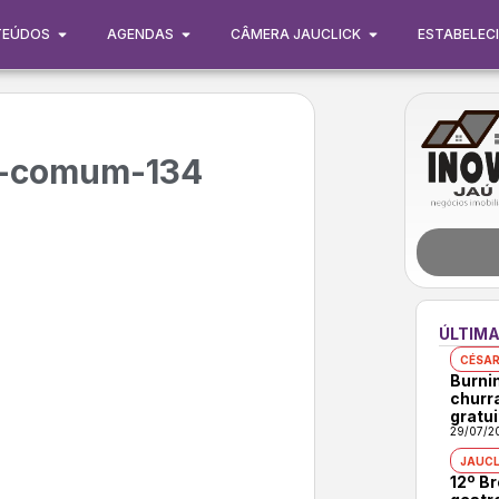
TEÚDOS
AGENDAS
CÂMERA JAUCLICK
ESTABELEC
o-comum-134
ÚLTIMA
CÉSAR
Burni
churr
gratui
29/07/2
JAUCL
12º B