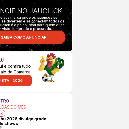
NCIE NO JAUCLICK
e sua marca onde os jauenses se
 se divertem e se conectam todos os
auclick é o palco ideal para quem quer
r visto, lembrado e procurado.
SAIBA COMO ANUNCIAR
AÚ
ui e confira tudo
Galo da Comarca.
ISTA | 2026
NTRO
LIDAS DO MÊS
CK
hu 2026 divulga grade
 de shows
6