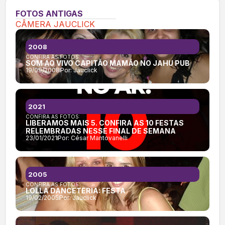
FOTOS ANTIGAS
CÂMERA JAUCLICK
2008
CONFIRA AS FOTOS:
SOM AO VIVO CAPITÃO MAMÃO NO JAHU PUB
19/09/2008
Por:
Jauclick
2021
CONFIRA AS FOTOS:
LIBERAMOS MAIS 5. CONFIRA AS 10 FESTAS
RELEMBRADAS NESSE FINAL DE SEMANA
23/01/2021
Por:
César Mantovanelli
2005
CONFIRA AS FOTOS:
LOLLA DANCETERIA: FESTA
19/02/2005
Por:
Jauclick