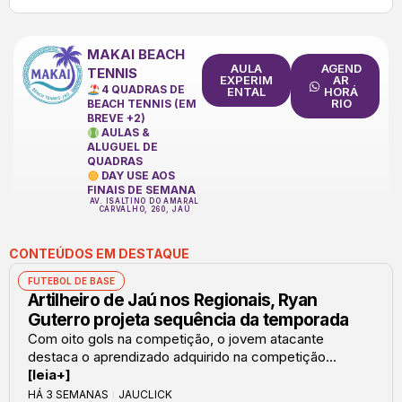
MAKAI BEACH
AULA
AGEND
TENNIS
EXPERIM
AR
4 QUADRAS DE
ENTAL
HORÁ
RIO
BEACH TENNIS (EM
BREVE +2)
AULAS &
ALUGUEL DE
QUADRAS
DAY USE AOS
FINAIS DE SEMANA
AV. ISALTINO DO AMARAL
CARVALHO, 260, JAÚ
CONTEÚDOS EM DESTAQUE
FUTEBOL DE BASE
Artilheiro de Jaú nos Regionais, Ryan
Guterro projeta sequência da temporada
Com oito gols na competição, o jovem atacante
destaca o aprendizado adquirido na competição...
[leia+]
HÁ 3 SEMANAS
JAUCLICK