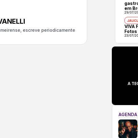
gastr
em Br
29/07/2
ANELLI
JAUCL
VIVA F
almeirense, escreve periodicamente
Fotos
23/07/2
A TE
AGENDA