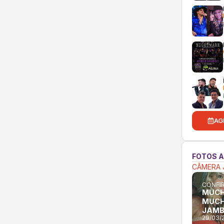
AG
FOTOS 
CÂMERA 
CONFIR
MUCH
MUCH
JAM
29/03/