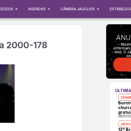
TEÚDOS
AGENDAS
CÂMERA JAUCLICK
ESTABELEC
ANU
ia 2000-178
Mostr
informam,
dias. O J
se
ÚLTIMA
CÉSAR
Burni
churr
gratui
29/07/2
JAUCL
12º B