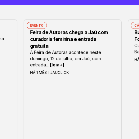
EVENTO
CÂ
Feira de Autoras chega a Jaú com
B
lea
curadoria feminina e entrada
F
gratuita
Co
Ba
A Feira de Autoras acontece neste
domingo, 12 de julho, em Jaú, com
H
entrada...
[leia+]
HÁ 1 MÊS
JAUCLICK