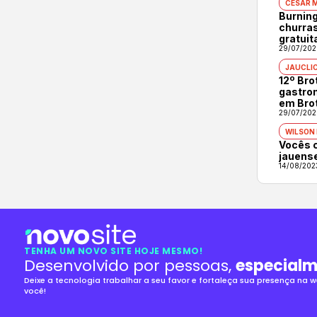
CÉSAR 
Burning
churras
gratuit
29/07/202
JAUCLI
12º Br
gastron
em Bro
29/07/202
WILSON
Vocês 
jauens
14/08/202
TENHA UM NOVO SITE HOJE MESMO!
Desenvolvido por pessoas,
especialm
Deixe a tecnologia trabalhar a seu favor e fortaleça sua presença na
você!