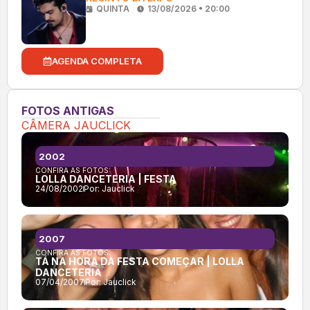
QUINTA
13/08/2026 • 20:00
AGENDA COMPLETA
FOTOS ANTIGAS
CÂMERA JAUCLICK
2002
CONFIRA AS FOTOS:
LOLLA DANCETERIA | FESTA
24/08/2002
Por:
Jauclick
2007
CONFIRA AS FOTOS:
TÁ NA HORA DA FESTA COMEÇAR | LOLLA
DANCETERIA
07/04/2007
Por:
Jauclick