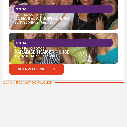
2004
CONFIRA AS FOTOS:
DONA BEJA | SOM AO VIVO
25/11/2004
Por:
Jauclick
2004
CONFIRA AS FOTOS:
PARADISE | KAISER HOUSE
10/01/2004
Por:
Jauclick
ACERVO COMPLETO
OUÇA O PODCAST DO JAUCLICK