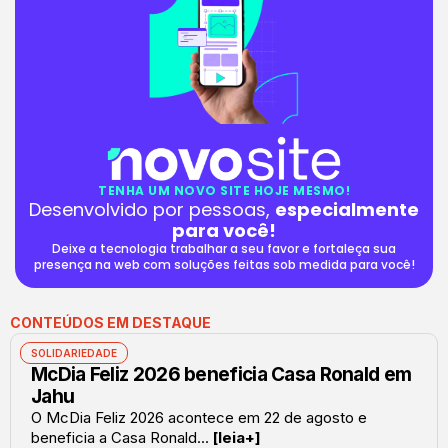
TENHA UM NOVO SITE HOJE MESMO!
Desenvolvido por pessoas,
especialmente
para você!
Deixe a tecnologia trabalhar a seu favor e fortaleça sua
presença na web com soluções feitas sob medida para você!
CONTEÚDOS EM DESTAQUE
SOLIDARIEDADE
McDia Feliz 2026 beneficia Casa Ronald em
Jahu
O McDia Feliz 2026 acontece em 22 de agosto e
beneficia a Casa Ronald...
[leia+]