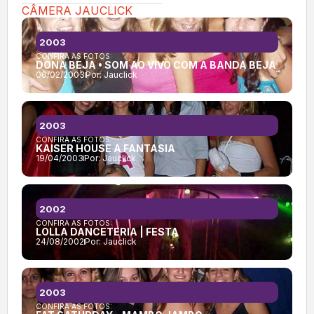
CÂMERA JAUCLICK
2003
CONFIRA AS FOTOS:
DONA BEJA • SOM AO VIVO COM A BANDA BEJA
06/02/2003
Por:
Jauclick
2003
CONFIRA AS FOTOS:
KAISER HOUSE A FANTASIA
19/04/2003
Por:
Jauclick
2002
CONFIRA AS FOTOS:
LOLLA DANCETERIA | FESTA
24/08/2002
Por:
Jauclick
2003
CONFIRA AS FOTOS: