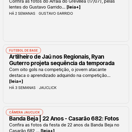
Confira as fotos do Arraiá do Grevillea (17/07), pelas
lentes do Gustavo Garrido...
[leia+]
HÁ 2 SEMANAS
GUSTAVO GARRIDO
FUTEBOL DE BASE
Artilheiro de Jaú nos Regionais, Ryan
Guterro projeta sequência da temporada
Com oito gols na competição, o jovem atacante
destaca o aprendizado adquirido na competição...
[leia+]
HÁ 3 SEMANAS
JAUCLICK
CÂMERA JAUCLICK
Banda Beja | 22 Anos - Casarão 682: Fotos
Confira as fotos da festa de 22 anos da Banda Beja no
Casarão 682,...
[leia+]