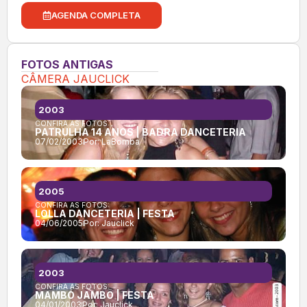
AGENDA COMPLETA
FOTOS ANTIGAS
CÂMERA JAUCLICK
2003
CONFIRA AS FOTOS:
PATRULHA 14 ANOS | BADRA DANCETERIA
07/02/2003
Por:
LaBomba
2005
CONFIRA AS FOTOS:
LOLLA DANCETERIA | FESTA
04/06/2005
Por:
Jauclick
2003
CONFIRA AS FOTOS:
MAMBO JAMBO | FESTA
04/01/2003
Por:
Jauclick