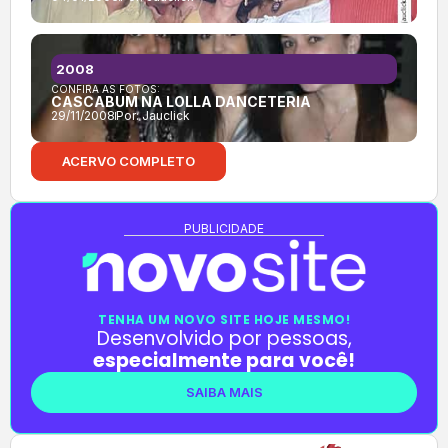
2008
CONFIRA AS FOTOS:
CASCABUM NA LOLLA DANCETERIA
29/11/2008
Por:
Jauclick
ACERVO COMPLETO
PUBLICIDADE
TENHA UM NOVO SITE HOJE MESMO!
Desenvolvido por pessoas,
especialmente para você!
SAIBA MAIS