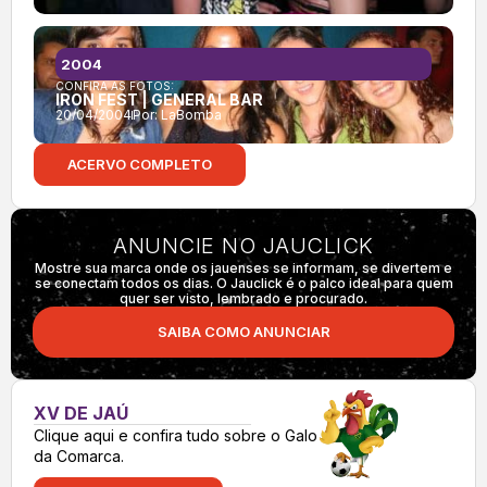
2004
CONFIRA AS FOTOS:
IRON FEST | GENERAL BAR
20/04/2004
Por:
LaBomba
ACERVO COMPLETO
ANUNCIE NO JAUCLICK
Mostre sua marca onde os jauenses se informam, se divertem e
se conectam todos os dias. O Jauclick é o palco ideal para quem
quer ser visto, lembrado e procurado.
SAIBA COMO ANUNCIAR
XV DE JAÚ
Clique aqui e confira tudo sobre o Galo
da Comarca.