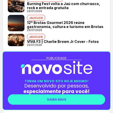
Burning Fest volta a Jaú com churrasco,
rock e entrada gratuita
29/07/2026
JAUCLICK
12º Brotas Gourmet 2026 reúne
gastronomia, cultura e turismo em Brotas
29/07/2026
JAUCLICK
VIVA F3 | Charlie Brown Jr Cover - Fotos
23/07/2026
PUBLICIDADE
TENHA UM NOVO SITE HOJE MESMO!
Desenvolvido por pessoas,
especialmente para você!
SAIBA MAIS