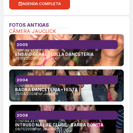
AGENDA COMPLETA
FOTOS ANTIGAS
CÂMERA JAUCLICK
2005
CONFIRA AS FOTOS:
ENSAIO GERAL | LOLLA DANCETERIA
29/01/2005
Por:
Jauclick
2004
CONFIRA AS FOTOS:
BADRA DANCETERIA • FESTA
20/04/2004
Por:
Jauclick
2008
CONFIRA AS FOTOS:
INTRUSO NA LIFE CLUBE – BARRA BONITA
08/11/2008
Por:
Jauclick