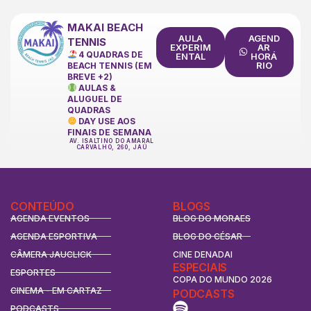
MAKAI BEACH
AULA
AGEND
TENNIS
EXPERIM
AR
4 QUADRAS DE
ENTAL
HORÁ
RIO
BEACH TENNIS (EM
BREVE +2)
AULAS &
ALUGUEL DE
QUADRAS
DAY USE AOS
FINAIS DE SEMANA
AV. ISALTINO DO AMARAL
CARVALHO, 260, JAÚ
CONTEÚDO
BLOGS
AGENDA EVENTOS
BLOG DO MORAES
AGENDA ESPORTIVA
BLOG DO CÉSAR
CÂMERA JAUCLICK
CINE DENADAI
ESPECIAIS
ESPORTES
COPA DO MUNDO 2026
CINEMA - EM CARTAZ
PODCASTS
PODCASTS