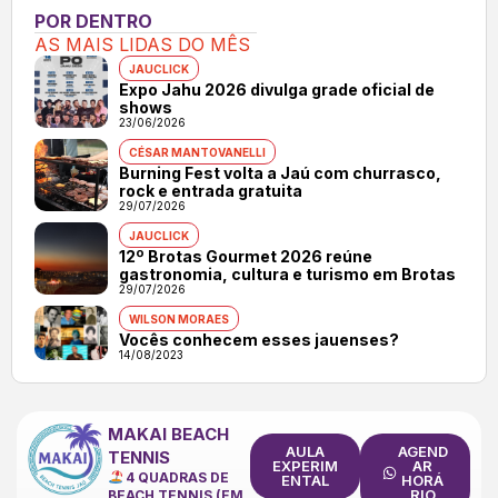
POR DENTRO
AS MAIS LIDAS DO MÊS
JAUCLICK
Expo Jahu 2026 divulga grade oficial de
shows
23/06/2026
CÉSAR MANTOVANELLI
Burning Fest volta a Jaú com churrasco,
rock e entrada gratuita
29/07/2026
JAUCLICK
12º Brotas Gourmet 2026 reúne
gastronomia, cultura e turismo em Brotas
29/07/2026
WILSON MORAES
Vocês conhecem esses jauenses?
14/08/2023
MAKAI BEACH
AULA
AGEND
TENNIS
EXPERIM
AR
4 QUADRAS DE
ENTAL
HORÁ
RIO
BEACH TENNIS (EM