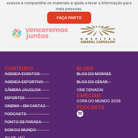
acesse e compartilhe os materiais e ajude a levar a informação para
mais pessoas.
FAÇA PARTE
CONTEÚDO
BLOGS
AGENDA EVENTOS
BLOG DO MORAES
AGENDA ESPORTIVA
BLOG DO CÉSAR
CÂMERA JAUCLICK
CINE DENADAI
ESPECIAIS
ESPORTES
COPA DO MUNDO 2026
CINEMA - EM CARTAZ
PODCASTS
PODCASTS
PONTO DE PARADA
SOM DO MUNDO
XV DE JAÚ