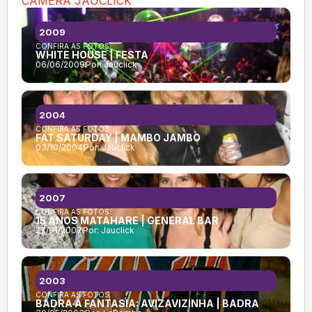
CÂMERA JAUCLICK
2009
CONFIRA AS FOTOS:
WHITE HOUSE | FESTA
06/06/2009
Por:
Jauclick
2004
CONFIRA AS FOTOS:
FAT SATURDAY | MAMBO JAMBO
03/10/2004
Por:
Jauclick
2007
CONFIRA AS FOTOS:
15 ANOS MATAHARE | GENERAL BAR
27/01/2007
Por:
Jauclick
2003
CONFIRA AS FOTOS:
BADRA À FANTASIA: AVIZAVIZINHA | BADRA