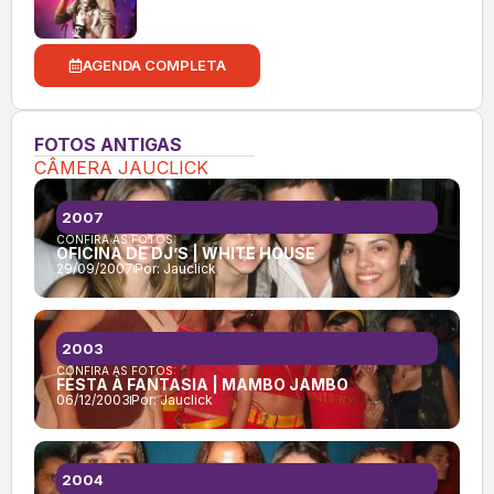
AGENDA COMPLETA
FOTOS ANTIGAS
CÂMERA JAUCLICK
2007
CONFIRA AS FOTOS:
OFICINA DE DJ’S | WHITE HOUSE
29/09/2007
Por:
Jauclick
2003
CONFIRA AS FOTOS:
FESTA À FANTASIA | MAMBO JAMBO
06/12/2003
Por:
Jauclick
2004