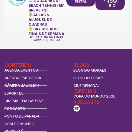
4 QUADRAS DE
ENTAL
HORÁ
RIO
BEACH TENNIS (EM
BREVE +2)
AULAS &
ALUGUEL DE
QUADRAS
DAY USE AOS
FINAIS DE SEMANA
AV. ISALTINO DO AMARAL
CARVALHO, 260, JAÚ
CONTEÚDO
BLOGS
AGENDA EVENTOS
BLOG DO MORAES
AGENDA ESPORTIVA
BLOG DO CÉSAR
CÂMERA JAUCLICK
CINE DENADAI
ESPECIAIS
ESPORTES
COPA DO MUNDO 2026
CINEMA - EM CARTAZ
PODCASTS
PODCASTS
PONTO DE PARADA
SOM DO MUNDO
XV DE JAÚ