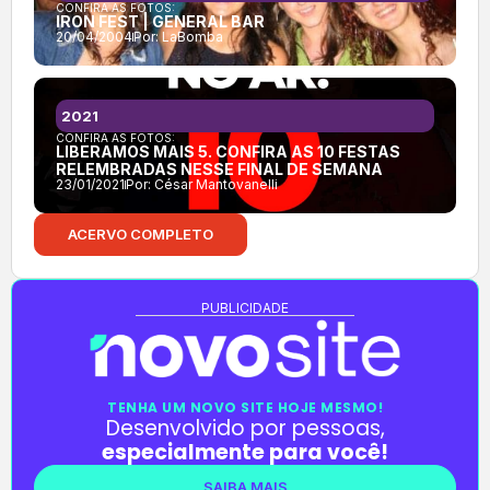
CONFIRA AS FOTOS:
IRON FEST | GENERAL BAR
20/04/2004
Por:
LaBomba
2021
CONFIRA AS FOTOS:
LIBERAMOS MAIS 5. CONFIRA AS 10 FESTAS
RELEMBRADAS NESSE FINAL DE SEMANA
23/01/2021
Por:
César Mantovanelli
ACERVO COMPLETO
PUBLICIDADE
TENHA UM NOVO SITE HOJE MESMO!
Desenvolvido por pessoas,
especialmente para você!
SAIBA MAIS