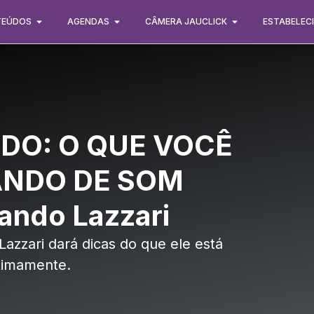
TEÚDOS
AGENDAS
CÂMERA JAUCLICK
ESTABELEC
DO: O QUE VOCÊ
ANDO DE SOM
ando Lazzari
azzari dará dicas do que ele está
timamente.