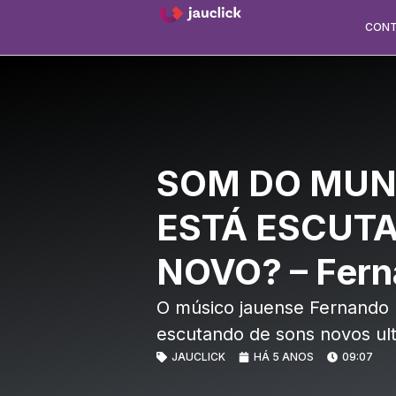
CON
SOM DO MUN
ESTÁ ESCUT
NOVO? – Fern
O músico jauense Fernando L
escutando de sons novos ul
JAUCLICK
HÁ 5 ANOS
09:07