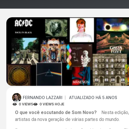
FERNANDO LAZZARI
ATUALIZADO HÁ 5 ANOS
0 VIEWS
0 VIEWS HOJE
O que você escutando de Som Novo?
Nesta edição,
artistas da nova geração de várias partes do mundo.