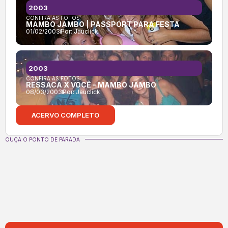
2003
CONFIRA AS FOTOS:
MAMBO JAMBO | PASSPORT PARA FESTA
01/02/2003
Por:
Jauclick
2003
CONFIRA AS FOTOS:
RESSACA X VOCÊ – MAMBO JAMBO
08/03/2003
Por:
Jauclick
ACERVO COMPLETO
OUÇA O PONTO DE PARADA