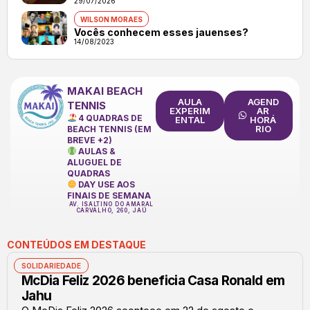
29/07/2026
WILSON MORAES
Vocês conhecem esses jauenses?
14/08/2023
MAKAI BEACH
AULA
AGEND
TENNIS
EXPERIM
AR
4 QUADRAS DE
ENTAL
HORÁ
RIO
BEACH TENNIS (EM
BREVE +2)
AULAS &
ALUGUEL DE
QUADRAS
DAY USE AOS
FINAIS DE SEMANA
AV. ISALTINO DO AMARAL
CARVALHO, 260, JAÚ
CONTEÚDOS EM DESTAQUE
SOLIDARIEDADE
McDia Feliz 2026 beneficia Casa Ronald em
Jahu