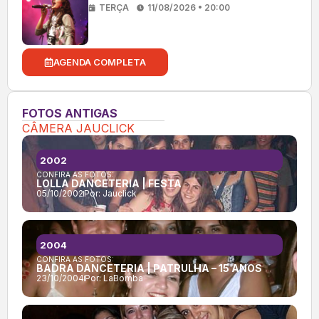
TERÇA
11/08/2026 • 20:00
AGENDA COMPLETA
FOTOS ANTIGAS
CÂMERA JAUCLICK
2002
CONFIRA AS FOTOS:
LOLLA DANCETERIA | FESTA
05/10/2002
Por:
Jauclick
2004
CONFIRA AS FOTOS:
BADRA DANCETERIA | PATRULHA – 15 ANOS
23/10/2004
Por:
LaBomba