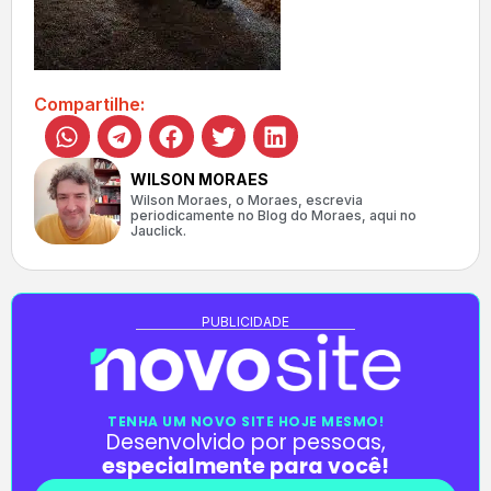
Compartilhe:
WILSON MORAES
Wilson Moraes, o Moraes, escrevia
periodicamente no Blog do Moraes, aqui no
Jauclick.
PUBLICIDADE
TENHA UM NOVO SITE HOJE MESMO!
Desenvolvido por pessoas,
especialmente para você!