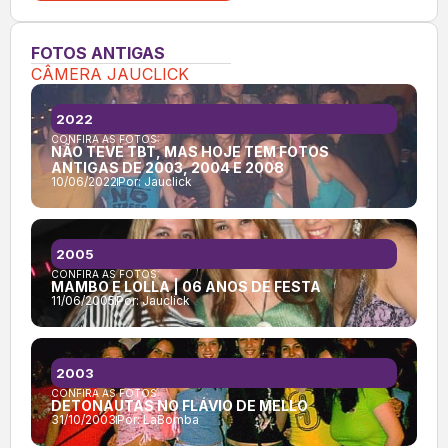
FOTOS ANTIGAS
CÂMERA JAUCLICK
2022
CONFIRA AS FOTOS:
NÃO TEVE TBT, MAS HOJE TEM FOTOS
ANTIGAS DE 2003, 2004 E 2008
10/06/2022
Por:
Jauclick
2005
CONFIRA AS FOTOS:
MAMBO E LOLLA | 06 ANOS DE FESTA
11/06/2005
Por:
Jauclick
2003
CONFIRA AS FOTOS:
DETONAUTAS NO FLÁVIO DE MELLO
31/10/2003
Por:
LaBomba