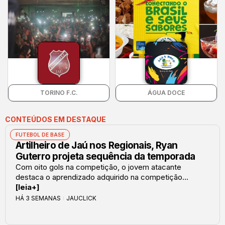
TORINO F.C.
ÁGUA DOCE
CONTEÚDOS EM DESTAQUE
FUTEBOL DE BASE
Artilheiro de Jaú nos Regionais, Ryan
Guterro projeta sequência da temporada
Com oito gols na competição, o jovem atacante
destaca o aprendizado adquirido na competição...
[leia+]
HÁ 3 SEMANAS
JAUCLICK