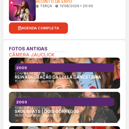
RECINTO DA EXPO
TERÇA
11/08/2026 • 20:00
AGENDA COMPLETA
FOTOS ANTIGAS
CÂMERA JAUCLICK
2005
CONFIRA AS FOTOS:
REINAUGURAÇÃO DA LOLLA DANCETERIA
15/01/2005
Por:
Jauclick
2003
CONFIRA AS FOTOS:
SKOL BEATS | DOIS CÓRREGOS
16/08/2003
Por:
Jauclick