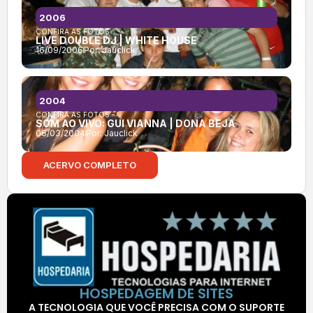
2006
CONFIRA AS FOTOS:
LIVE DOUBLE DJ | WHITE HOUSE
16/09/2006
Por:
Jauclick
2004
CONFIRA AS FOTOS:
SOM AO VIVO: GUI VIANNA | DONA BEJA
06/03/2004
Por:
Jauclick
ACERVO COMPLETO
HOSPEDAGEM DE SITES
A TECNOLOGIA QUE VOCÊ PRECISA COM O SUPORTE