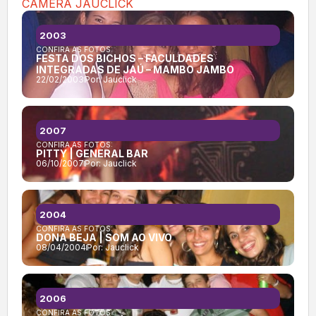
CÂMERA JAUCLICK
2003
CONFIRA AS FOTOS:
FESTA DOS BICHOS – FACULDADES
INTEGRADAS DE JAÚ – MAMBO JAMBO
22/02/2003
Por:
Jauclick
2007
CONFIRA AS FOTOS:
PITTY | GENERAL BAR
06/10/2007
Por:
Jauclick
2004
CONFIRA AS FOTOS:
DONA BEJA | SOM AO VIVO
08/04/2004
Por:
Jauclick
2006
CONFIRA AS FOTOS: