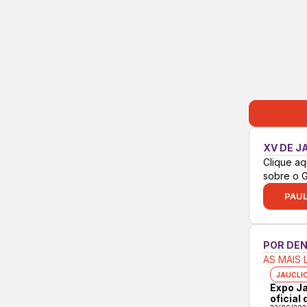
XV DE J
Clique aq
sobre o 
PAUL
POR DE
AS MAIS 
JAUCLI
Expo Ja
oficial