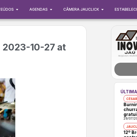
TEÚDOS
AGENDAS
CÂMERA JAUCLICK
ESTABELEC
2023-10-27 at
ÚLTIMA
CÉSAR
Burni
churr
gratui
29/07/2
JAUCL
12º B