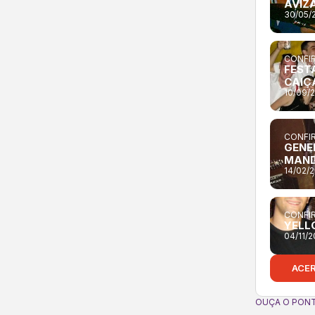
AVIZ
30/05/
CONFIR
FEST
CAIÇ
10/09/
CONFIR
GENE
MAN
14/02/
CONFIR
YELL
04/11/
ACE
OUÇA O PONT