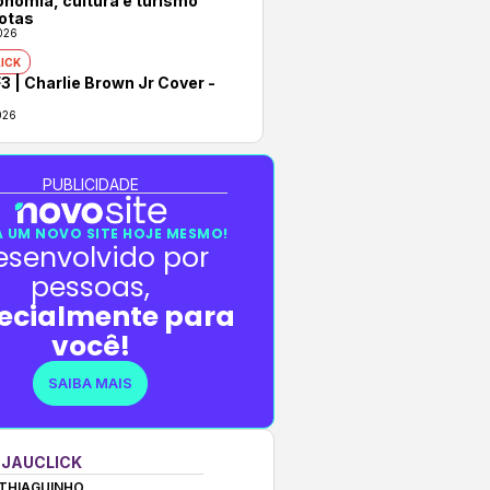
onomia, cultura e turismo
otas
026
ICK
3 | Charlie Brown Jr Cover -
026
PUBLICIDADE
 UM NOVO SITE HOJE MESMO!
esenvolvido por
pessoas,
ecialmente para
você!
SAIBA MAIS
 JAUCLICK
THIAGUINHO