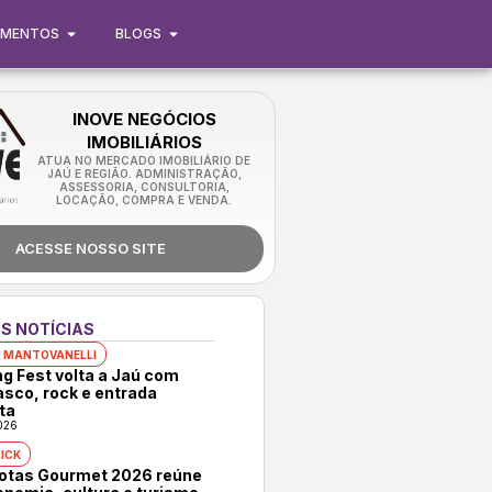
IMENTOS
BLOGS
INOVE NEGÓCIOS
IMOBILIÁRIOS
ATUA NO MERCADO IMOBILIÁRIO DE
JAÚ E REGIÃO. ADMINISTRAÇÃO,
ASSESSORIA, CONSULTORIA,
LOCAÇÃO, COMPRA E VENDA.
ACESSE NOSSO SITE
S NOTÍCIAS
 MANTOVANELLI
ng Fest volta a Jaú com
asco, rock e entrada
ta
026
ICK
rotas Gourmet 2026 reúne