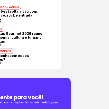
6
MANTOVANELLI
 Fest volta a Jaú com
co, rock e entrada
a
6
CK
otas Gourmet 2026 reúne
omia, cultura e turismo
tas
6
 MORAES
conhecem esses
es?
3
ente para você!
 web com soluções feitas sob medida para