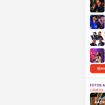
AG
FOTOS 
CÂMERA 
CONFIR
BADR