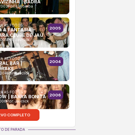
AVIZINHA | BADRA
2003
Por:
LaBomba
A AS FOTOS:
2005
A À FANTASIA –
ARA CLUBE DE JAÚ
2005
Por:
Jauclick
A AS FOTOS:
2004
RAL BAR |
DRAKE
2004
Por:
Jauclick
A AS FOTOS:
2006
OW | BARRA BONITA
2006
Por:
Jauclick
RVO COMPLETO
O DE PARADA