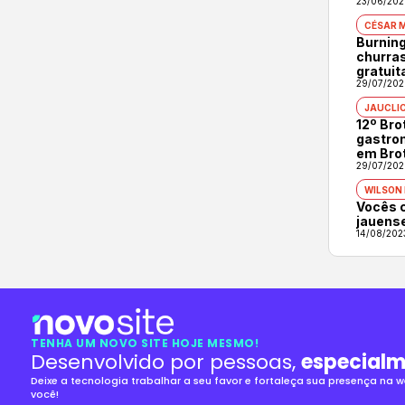
23/06/202
CÉSAR 
Burning
churras
gratuit
29/07/202
JAUCLI
12º Br
gastron
em Bro
29/07/202
WILSON
Vocês 
jauens
14/08/202
TENHA UM NOVO SITE HOJE MESMO!
Desenvolvido por pessoas,
especialm
Deixe a tecnologia trabalhar a seu favor e fortaleça sua presença na
você!