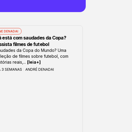
NE DENADAI
á está com saudades da Copa?
sista filmes de futebol
audades da Copa do Mundo? Uma
leção de filmes sobre futebol, com
stórias reais,...
[leia+]
Á 3 SEMANAS
ANDRÉ DENADAI