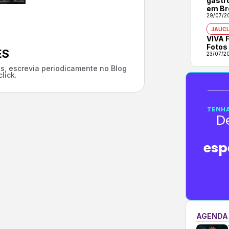
gastr
em Br
29/07/2
JAUCL
VIVA F
Fotos
ES
23/07/2
s, escrevia periodicamente no Blog
lick.
TENHA
D
esp
AGENDA