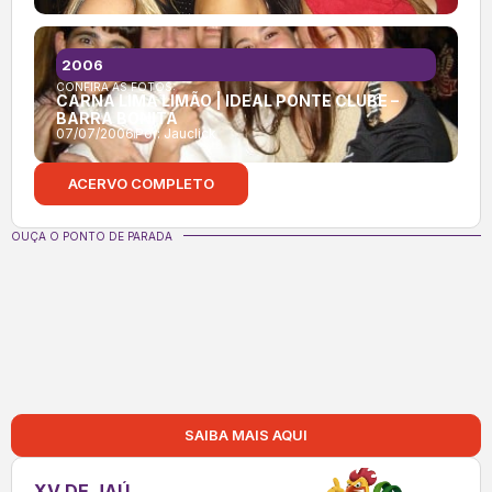
2006
CONFIRA AS FOTOS:
CARNA LIMA LIMÃO | IDEAL PONTE CLUBE –
BARRA BONITA
07/07/2006
Por:
Jauclick
ACERVO COMPLETO
OUÇA O PONTO DE PARADA
SAIBA MAIS AQUI
XV DE JAÚ