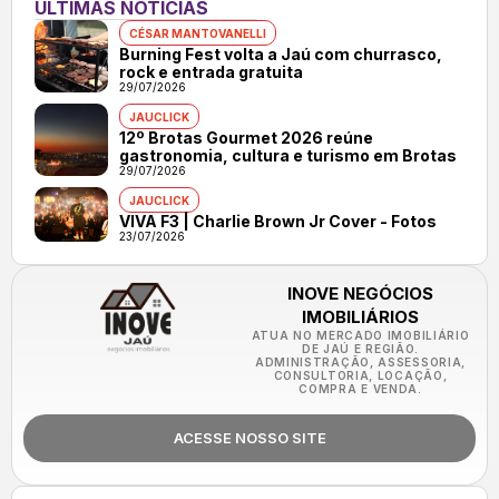
ÚLTIMAS NOTÍCIAS
CÉSAR MANTOVANELLI
Burning Fest volta a Jaú com churrasco,
rock e entrada gratuita
29/07/2026
JAUCLICK
12º Brotas Gourmet 2026 reúne
gastronomia, cultura e turismo em Brotas
29/07/2026
JAUCLICK
VIVA F3 | Charlie Brown Jr Cover - Fotos
23/07/2026
INOVE NEGÓCIOS
IMOBILIÁRIOS
ATUA NO MERCADO IMOBILIÁRIO
DE JAÚ E REGIÃO.
ADMINISTRAÇÃO, ASSESSORIA,
CONSULTORIA, LOCAÇÃO,
COMPRA E VENDA.
ACESSE NOSSO SITE