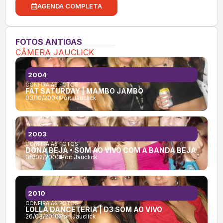
AGENDA COMPLETA
FOTOS ANTIGAS
CÂMERA JAUCLICK
2004
CONFIRA AS FOTOS:
FAT SATURDAY | MAMBO JAMBO
03/10/2004
Por:
Jauclick
2003
CONFIRA AS FOTOS:
DONA BEJA • SOM AO VIVO COM A BANDA BEJA
06/02/2003
Por:
Jauclick
2010
CONFIRA AS FOTOS:
LOLLA DANCETERIA | D3 SOM AO VIVO
26/03/2010
Por:
Jauclick