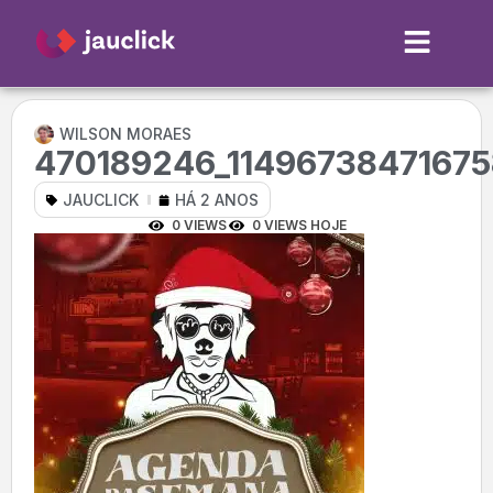
WILSON MORAES
470189246_1149673847167
JAUCLICK
HÁ 2 ANOS
0 VIEWS
0 VIEWS HOJE