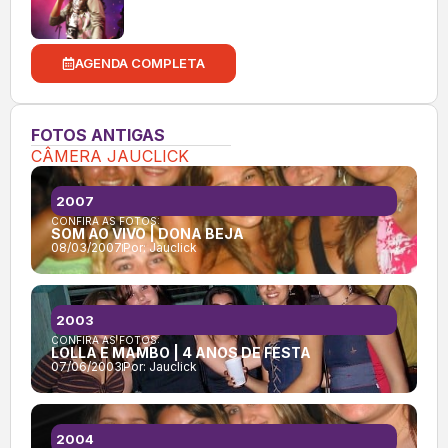
AGENDA COMPLETA
FOTOS ANTIGAS
CÂMERA JAUCLICK
2007
CONFIRA AS FOTOS:
SOM AO VIVO | DONA BEJA
08/03/2007
Por:
Jauclick
2003
CONFIRA AS FOTOS:
LOLLA E MAMBO | 4 ANOS DE FESTA
07/06/2003
Por:
Jauclick
2004