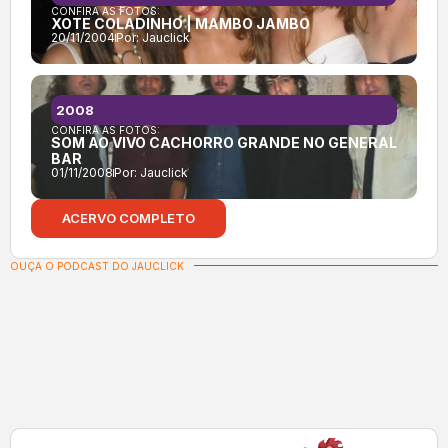
CONFIRA AS FOTOS:
XOTE COLADINHO | MAMBO JAMBO
20/11/2004
Por:
Jauclick
2008
CONFIRA AS FOTOS:
SOM AO VIVO CACHORRO GRANDE NO GENERAL
BAR
01/11/2008
Por:
Jauclick
ACERVO COMPLETO
OUÇA O PODCAST DO JAUCLICK