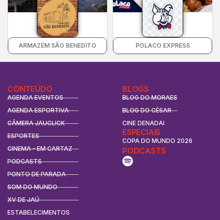
ARMAZÉM SÃO BENEDITO
POLACO EXPRESS
CONTEÚDO
BLOGS
AGENDA EVENTOS
BLOG DO MORAES
AGENDA ESPORTIVA
BLOG DO CÉSAR
CÂMERA JAUCLICK
CINE DENADAI
ESPECIAIS
ESPORTES
COPA DO MUNDO 2026
CINEMA - EM CARTAZ
PODCASTS
PODCASTS
PONTO DE PARADA
SOM DO MUNDO
XV DE JAÚ
ESTABELECIMENTOS