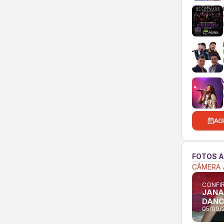
AG
FOTOS 
CÂMERA 
CONFIR
JANA
DANC
05/09/