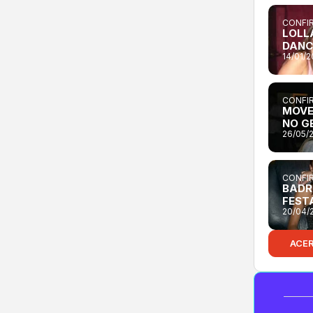
CONFIR
LOLL
DANC
14/01/
CONFIR
MOVE
NO G
26/05/
CONFIR
BADR
FEST
20/04/
ACE