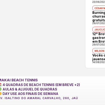
23/06/202
CÉSAR 
Burning
churras
gratuit
29/07/202
JAUCLI
12º Br
gastron
em Bro
29/07/202
WILSON
Vocês 
jauens
14/08/202
MAKAI BEACH TENNIS
4 QUADRAS DE BEACH TENNIS (EM BREVE +2)
AULAS & ALUGUEL DE QUADRAS
DAY USE AOS FINAIS DE SEMANA
AV. ISALTINO DO AMARAL CARVALHO, 260, JAÚ