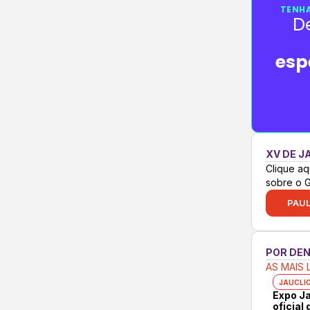
TENHA
D
esp
XV DE J
Clique aq
sobre o 
PAUL
POR DE
AS MAIS 
JAUCLI
Expo Ja
oficial