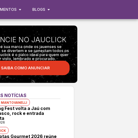
IMENTOS
BLOGS
NCIE NO JAUCLICK
e sua marca onde os jauenses se
 se divertem e se conectam todos os
auclick é o palco ideal para quem quer
r visto, lembrado e procurado.
SAIBA COMO ANUNCIAR
S NOTÍCIAS
 MANTOVANELLI
ng Fest volta a Jaú com
asco, rock e entrada
ta
026
ICK
rotas Gourmet 2026 reúne