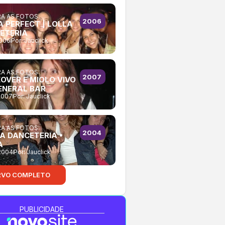
A AS FOTOS:
2006
A PERFECT | LOLLA
ETERIA
2006
Por:
Jauclick
A AS FOTOS:
2007
OVER E MIOLO VIVO
ENERAL BAR
2007
Por:
Jauclick
A AS FOTOS:
2004
A DANCETERIA •
A
2004
Por:
Jauclick
RVO COMPLETO
PUBLICIDADE