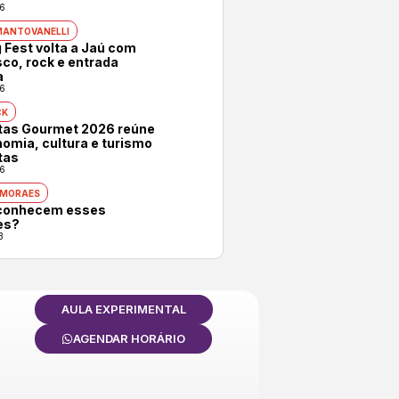
6
MANTOVANELLI
 Fest volta a Jaú com
co, rock e entrada
a
6
CK
otas Gourmet 2026 reúne
omia, cultura e turismo
tas
6
 MORAES
conhecem esses
es?
3
AULA EXPERIMENTAL
AGENDAR HORÁRIO