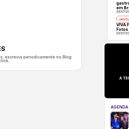
gastr
em Br
29/07/2
JAUCL
VIVA F
Fotos
23/07/2
ES
s, escrevia periodicamente no Blog
lick.
A TE
AGENDA