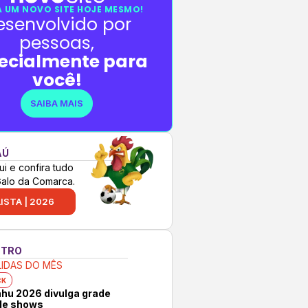
 UM NOVO SITE HOJE MESMO!
esenvolvido por
pessoas,
ecialmente para
você!
SAIBA MAIS
AÚ
ui e confira tudo
Galo da Comarca.
ISTA | 2026
NTRO
LIDAS DO MÊS
CK
hu 2026 divulga grade
 de shows