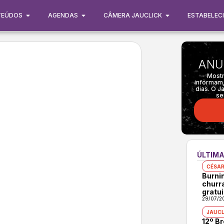
TEÚDOS
AGENDAS
CÂMERA JAUCLICK
ESTABELEC
ANU
Mostr
informam,
dias. O J
se
ÚLTIMA
CÉSAR
Burni
churr
gratui
29/07/2
JAUCL
12º B