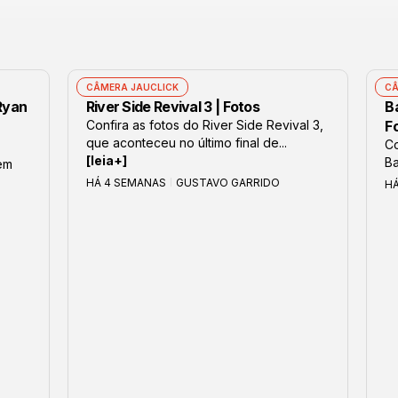
CÂMERA JAUCLICK
CÂ
 Ryan
River Side Revival 3 | Fotos
B
Confira as fotos do River Side Revival 3,
F
que aconteceu no último final de...
Co
[leia+]
Ba
em
HÁ 4 SEMANAS
GUSTAVO GARRIDO
H