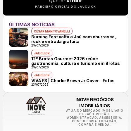
QUE LHE ATENDE
PARCEIRO OFICIAL DO JAUCLICK
ÚLTIMAS NOTÍCIAS
CÉSAR MANTOVANELLI
Burning Fest volta a Jaú com churrasco,
rock e entrada gratuita
29/07/2026
JAUCLICK
12º Brotas Gourmet 2026 reúne
gastronomia, cultura e turismo em Brotas
29/07/2026
JAUCLICK
VIVA F3 | Charlie Brown Jr Cover - Fotos
23/07/2026
INOVE NEGÓCIOS
IMOBILIÁRIOS
ATUA NO MERCADO IMOBILIÁRIO
DE JAÚ E REGIÃO.
ADMINISTRAÇÃO, ASSESSORIA,
CONSULTORIA, LOCAÇÃO,
COMPRA E VENDA.