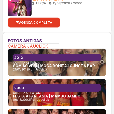
TERÇA
11/08/2026 • 20:00
AGENDA COMPLETA
FOTOS ANTIGAS
CÂMERA JAUCLICK
2012
CONFIRA AS FOTOS:
SOM AO VIVO | MOÇA BONITA LOUNGE & BAR
21/01/2012
Por:
Jauclick
2003
CONFIRA AS FOTOS:
FESTA À FANTASIA | MAMBO JAMBO
06/12/2003
Por:
Jauclick