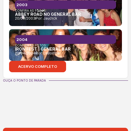
2003
CONFIRA AS FOTOS:
ABBEY ROAD NO GENERAL BAR
20/09/2003
Por:
Jauclick
2004
CONFIRA AS FOTOS:
IRON FEST | GENERAL BAR
20/04/2004
Por:
LaBomba
ACERVO COMPLETO
OUÇA O PONTO DE PARADA