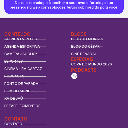
Deixe a tecnologia trabalhar a seu favor e fortaleça sua
presença na web com soluções feitas sob medida para você!
CONTEÚDO
BLOGS
AGENDA EVENTOS
BLOG DO MORAES
AGENDA ESPORTIVA
BLOG DO CÉSAR
CÂMERA JAUCLICK
CINE DENADAI
ESPECIAIS
ESPORTES
COPA DO MUNDO 2026
CINEMA - EM CARTAZ
PODCASTS
PODCASTS
PONTO DE PARADA
SOM DO MUNDO
XV DE JAÚ
ESTABELECIMENTOS
CONTATO
CONTATO