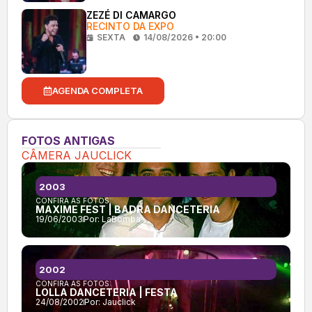
ZEZÉ DI CAMARGO
RECINTO DA EXPO
SEXTA
14/08/2026 • 20:00
AGENDA COMPLETA
FOTOS ANTIGAS
CÂMERA JAUCLICK
2003
CONFIRA AS FOTOS:
MAXIME FEST | BADRA DANCETERIA
19/06/2003
Por:
LaBomba
2002
CONFIRA AS FOTOS:
LOLLA DANCETERIA | FESTA
24/08/2002
Por:
Jauclick