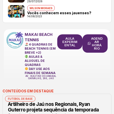
29/07/2026
WILSON MORAES
Vocês conhecem esses jauenses?
14/08/2023
MAKAI BEACH
AULA
AGEND
TENNIS
EXPERIM
AR
4 QUADRAS DE
ENTAL
HORÁ
RIO
BEACH TENNIS (EM
BREVE +2)
AULAS &
ALUGUEL DE
QUADRAS
DAY USE AOS
FINAIS DE SEMANA
AV. ISALTINO DO AMARAL
CARVALHO, 260, JAÚ
CONTEÚDOS EM DESTAQUE
FUTEBOL DE BASE
Artilheiro de Jaú nos Regionais, Ryan
Guterro projeta sequência da temporada