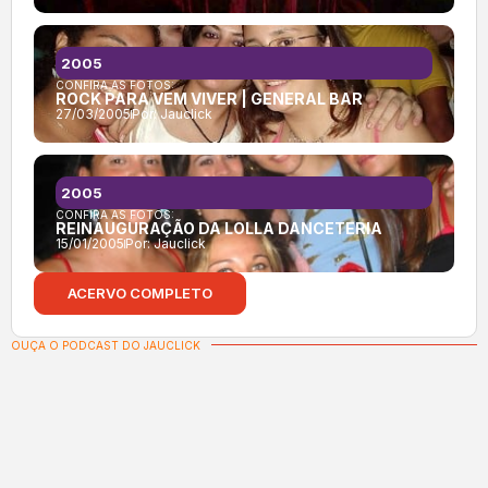
2005
CONFIRA AS FOTOS:
ROCK PARA VEM VIVER | GENERAL BAR
27/03/2005
Por:
Jauclick
2005
CONFIRA AS FOTOS:
REINAUGURAÇÃO DA LOLLA DANCETERIA
15/01/2005
Por:
Jauclick
ACERVO COMPLETO
OUÇA O PODCAST DO JAUCLICK