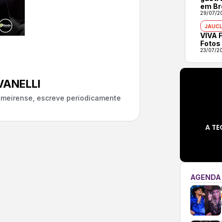
em Br
29/07/2
JAUCL
VIVA F
Fotos
23/07/2
ANELLI
almeirense, escreve periodicamente
A TE
AGENDA