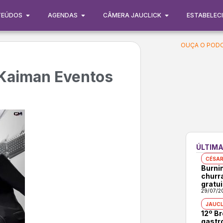
TEÚDOS
AGENDAS
CÂMERA JAUCLICK
ESTABELEC
OUÇA O PODC
 Kaiman Eventos
ÚLTIMA
CÉSAR
Burni
churr
gratui
29/07/2
JAUCL
12º B
gastr