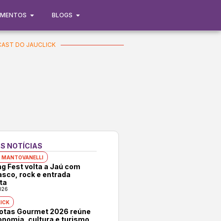
IMENTOS
BLOGS
AST DO JAUCLICK
S NOTÍCIAS
 MANTOVANELLI
ng Fest volta a Jaú com
asco, rock e entrada
ta
026
ICK
rotas Gourmet 2026 reúne
onomia, cultura e turismo