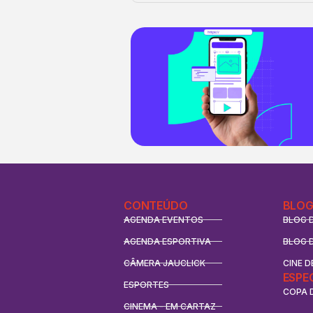
CONTEÚDO
BLOG
AGENDA EVENTOS
BLOG 
AGENDA ESPORTIVA
BLOG 
CÂMERA JAUCLICK
CINE D
ESPE
ESPORTES
COPA 
CINEMA - EM CARTAZ