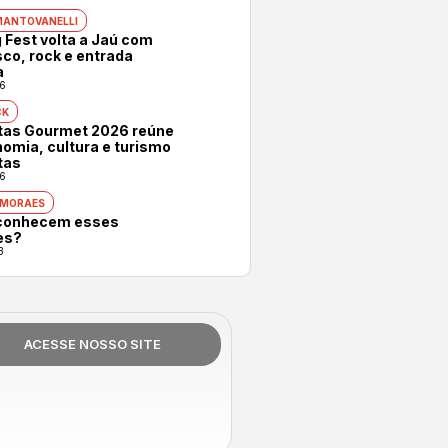
MANTOVANELLI
 Fest volta a Jaú com
co, rock e entrada
a
6
CK
otas Gourmet 2026 reúne
omia, cultura e turismo
tas
6
 MORAES
conhecem esses
es?
3
ACESSE NOSSO SITE