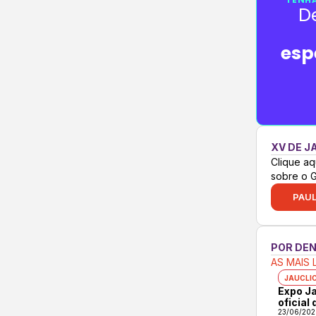
D
esp
XV DE J
Clique aq
sobre o 
PAUL
POR DE
AS MAIS 
JAUCLI
Expo Ja
oficial
23/06/202