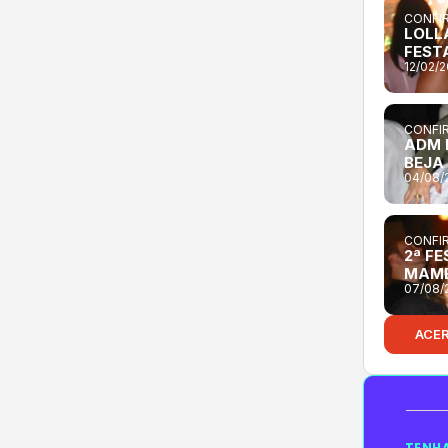
CONFIR
LOLL
FEST
12/02/
CONFIR
ADM 
BEJA
04/08/
CONFIR
2ª FE
MAM
07/08/
ACE
TENHA