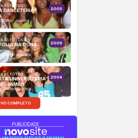
A AS FOTOS:
2005
A DANCETERIA |
A
2005
Por:
Jauclick
A AS FOTOS:
2006
FOLIA NA DONA
2006
Por:
Jauclick
A AS FOTOS:
2004
STA UNIVERSITÁRIA |
BO JAMBO
2004
Por:
Jauclick
RVO COMPLETO
PUBLICIDADE
 UM NOVO SITE HOJE MESMO!