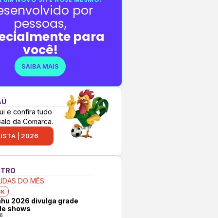
esenvolvido por
pessoas,
ecialmente para
você!
SAIBA MAIS
AÚ
ui e confira tudo
Galo da Comarca.
ISTA | 2026
NTRO
LIDAS DO MÊS
CK
hu 2026 divulga grade
 de shows
6