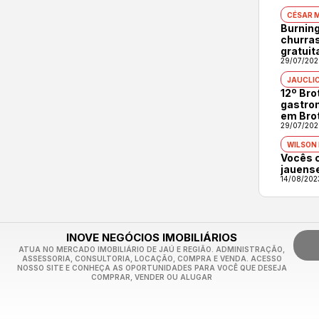
CÉSAR 
Burning
churras
gratuit
29/07/202
JAUCLI
12º Br
gastron
em Bro
29/07/202
WILSON
Vocês 
jauens
14/08/202
INOVE NEGÓCIOS IMOBILIÁRIOS
ATUA NO MERCADO IMOBILIÁRIO DE JAÚ E REGIÃO. ADMINISTRAÇÃO,
ASSESSORIA, CONSULTORIA, LOCAÇÃO, COMPRA E VENDA. ACESSO
NOSSO SITE E CONHEÇA AS OPORTUNIDADES PARA VOCÊ QUE DESEJA
COMPRAR, VENDER OU ALUGAR