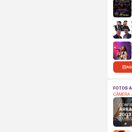
AG
FOTOS 
CÂMERA 
CONFIR
ARRA
2003
27/06/