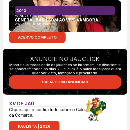
2010
CONFIRA AS FOTOS:
GENERAL BAR | SOM AO VIVO VAMBORA
29/05/2010
Por:
Jauclick
ACERVO COMPLETO
ANUNCIE NO JAUCLICK
Mostre sua marca onde os jauenses se informam, se divertem e
se conectam todos os dias. O Jauclick é o palco ideal para quem
quer ser visto, lembrado e procurado.
SAIBA COMO ANUNCIAR
XV DE JAÚ
Clique aqui e confira tudo sobre o Galo
da Comarca.
PAULISTA | 2026