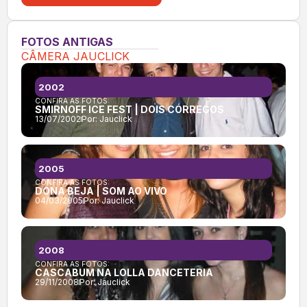
FOTOS ANTIGAS
CÂMERA JAUCLICK
2002
CONFIRA AS FOTOS:
SMIRNOFF ICE FEST | DOIS CÓRREGOS
13/07/2002
Por:
Jauclick
2005
CONFIRA AS FOTOS:
DONA BEJA | SOM AO VIVO
04/03/2005
Por:
Jauclick
2008
CONFIRA AS FOTOS:
CASCABUM NA LOLLA DANCETERIA
29/11/2008
Por:
Jauclick