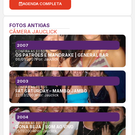
AGENDA COMPLETA
FOTOS ANTIGAS
CÂMERA JAUCLICK
2007
CONFIRA AS FOTOS:
OS PATRÕES E MANDRAKE | GENERAL BAR
06/01/2007
Por:
Jauclick
2003
CONFIRA AS FOTOS:
FAT SATURDAY – MAMBO JAMBO
22/03/2003
Por:
Jauclick
2004
CONFIRA AS FOTOS:
DONA BEJA | SOM AO VIVO
25/11/2004
Por:
Jauclick