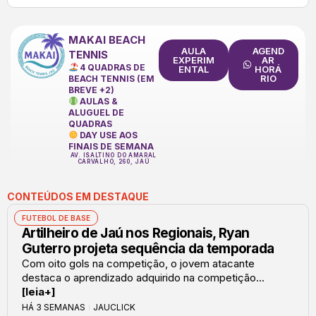
MAKAI BEACH
AULA
AGEND
TENNIS
EXPERIM
AR
4 QUADRAS DE
ENTAL
HORÁ
RIO
BEACH TENNIS (EM
BREVE +2)
AULAS &
ALUGUEL DE
QUADRAS
DAY USE AOS
FINAIS DE SEMANA
AV. ISALTINO DO AMARAL
CARVALHO, 260, JAÚ
CONTEÚDOS EM DESTAQUE
FUTEBOL DE BASE
Artilheiro de Jaú nos Regionais, Ryan
Guterro projeta sequência da temporada
Com oito gols na competição, o jovem atacante
destaca o aprendizado adquirido na competição...
[leia+]
HÁ 3 SEMANAS
JAUCLICK