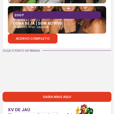
2007
CONFIRA AS FOTOS:
DONA BEJA | SOM AO VIVO
18/01/2007
Por:
Jauclick
ACERVO COMPLETO
OUÇA O PONTO DE PARADA
SAIBA MAIS AQUI
XV DE JAÚ