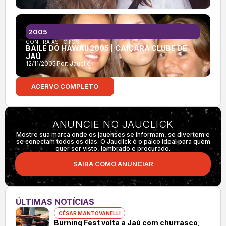
2005
CONFIRA AS FOTOS:
BAILE DO HAWAII 2005 | CAIÇARA CLUBE DE
JAÚ
12/11/2005
Por:
Jauclick
ACERVO COMPLETO
ANUNCIE NO JAUCLICK
Mostre sua marca onde os jauenses se informam, se divertem e
se conectam todos os dias. O Jauclick é o palco ideal para quem
quer ser visto, lembrado e procurado.
SAIBA COMO ANUNCIAR
ÚLTIMAS NOTÍCIAS
CÉSAR MANTOVANELLI
Burning Fest volta a Jaú com churrasco,