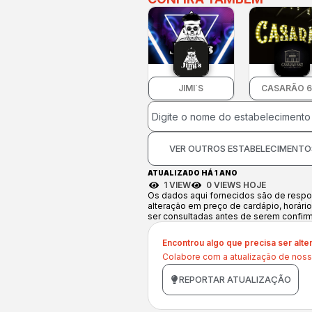
JIMI´S
CASARÃO 6
VER OUTROS ESTABELECIMENTO
ATUALIZADO HÁ 1 ANO
1 VIEW
0 VIEWS HOJE
Os dados aqui fornecidos são de respon
alteração em preço de cardápio, horári
ser consultadas antes de serem confir
Encontrou algo que precisa ser alte
Colabore com a atualização de noss
REPORTAR ATUALIZAÇÃO