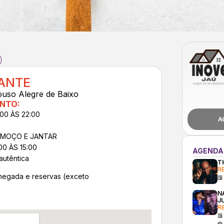
ANTE
ouso Alegre de Baixo
NTO:
00 ÀS 22:00
A
ALMOÇO E JANTAR
0 ÀS 15:00
AGENDA
autêntica
T
R
hegada e reservas (exceto
N
J
R