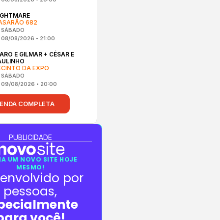
IGHTMARE
ASARÃO 682
SÁBADO
08/08/2026 • 21:00
CARO E GILMAR + CÉSAR E
AULINHO
ECINTO DA EXPO
SÁBADO
09/08/2026 • 20:00
ENDA COMPLETA
PUBLICIDADE
A UM NOVO SITE HOJE
MESMO!
envolvido por
pessoas,
pecialmente
para você!