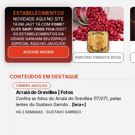
ESTABELECIMENTOS
NOVIDADE AQUI NO SITE
TÁ EM JAÚ? TÁ COM
FOME
?
QUER
SAIR
?
ONDE FICA
ISSO?
OS ESTABELECIMENTOS DA
CIDADE GANHAM SEU ESPAÇO
ESPECIAL AQUI NO JAUCLICK
ACESSE AGORA
EMPÓRIO PIMENTA ROSA
CONTEÚDOS EM DESTAQUE
CÂMERA JAUCLICK
Arraiá do Grevillea | Fotos
Confira as fotos do Arraiá do Grevillea (17/07), pelas
lentes do Gustavo Garrido...
[leia+]
HÁ 2 SEMANAS
GUSTAVO GARRIDO