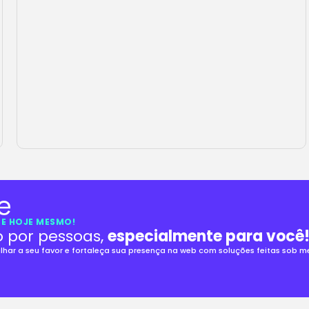
E HOJE MESMO!
o por pessoas,
especialmente para você
alhar a seu favor e fortaleça sua presença na web com soluções feitas sob 