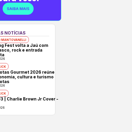
SAIBA MAIS
S NOTÍCIAS
 MANTOVANELLI
ng Fest volta a Jaú com
asco, rock e entrada
ita
026
ICK
rotas Gourmet 2026 reúne
onomia, cultura e turismo
otas
026
ICK
3 | Charlie Brown Jr Cover -
026