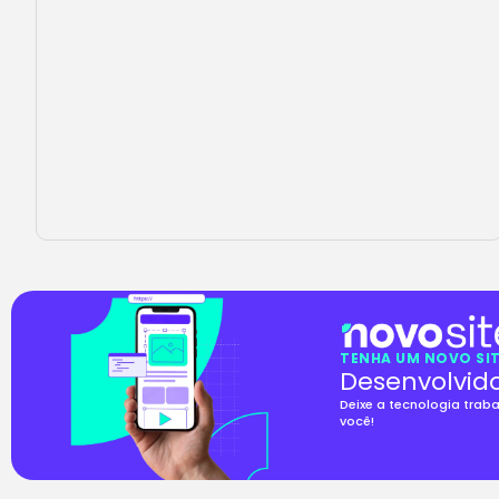
TENHA UM NOVO SIT
Desenvolvid
Deixe a tecnologia trab
você!