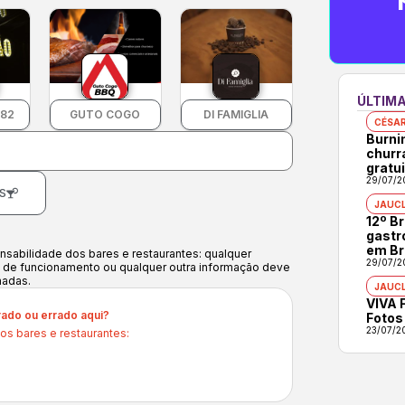
ÚLTIMA
82
GUTO COGO
DI FAMIGLIA
CÉSAR
Burni
churr
gratu
29/07/2
S
JAUCL
12º B
gastr
em Br
sabilidade dos bares e restaurantes: qualquer
29/07/2
o de funcionamento ou qualquer outra informação deve
madas.
JAUCL
VIVA F
rado ou errado aqui?
Fotos
23/07/2
os bares e restaurantes: