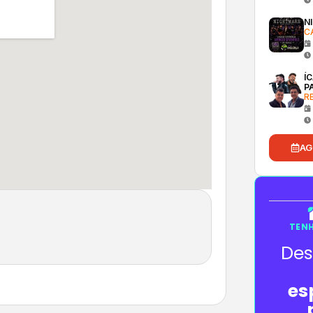
N
C
Í
P
R
AG
TENH
Des
es