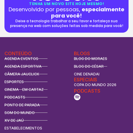
TENHA UM NOVO SITE HOJE MESMO!
Desenvolvido por pessoas,
especialmente
para você!
Deixe a tecnologia trabalhar a seu favor e fortaleça sua
presença na web com soluções feitas sob medida para você!
CONTEÚDO
BLOGS
AGENDA EVENTOS
BLOG DO MORAES
AGENDA ESPORTIVA
BLOG DO CÉSAR
CÂMERA JAUCLICK
CINE DENADAI
ESPECIAIS
ESPORTES
COPA DO MUNDO 2026
CINEMA - EM CARTAZ
PODCASTS
PODCASTS
PONTO DE PARADA
SOM DO MUNDO
XV DE JAÚ
ESTABELECIMENTOS