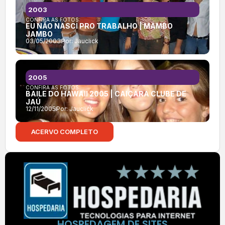
2003
CONFIRA AS FOTOS:
EU NÃO NASCI PRO TRABALHO | MAMBO
JAMBO
03/05/2003
Por:
Jauclick
2005
CONFIRA AS FOTOS:
BAILE DO HAWAII 2005 | CAIÇARA CLUBE DE
JAÚ
12/11/2005
Por:
Jauclick
ACERVO COMPLETO
HOSPEDAGEM DE SITES