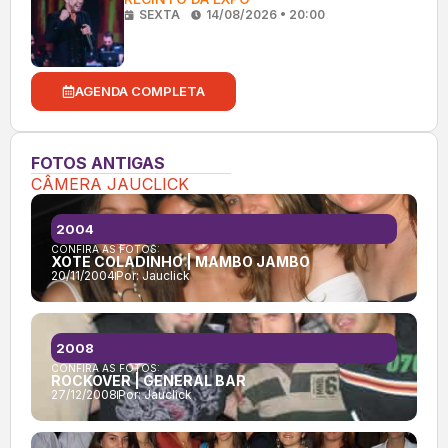
SEXTA
14/08/2026 • 20:00
AGENDA COMPLETA
FOTOS ANTIGAS
CÂMERA JAUCLICK
2004
CONFIRA AS FOTOS:
XOTE COLADINHO | MAMBO JAMBO
20/11/2004
Por:
Jauclick
2008
CONFIRA AS FOTOS:
ROCKOVER | GENERAL BAR
27/12/2008
Por:
Jauclick