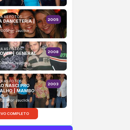
A AS FOTOS:
2005
A DANCETERIA |
A
2005
Por:
Jauclick
A AS FOTOS:
2008
OVER | GENERAL
2008
Por:
Jauclick
A AS FOTOS:
2003
ÃO NASCI PRO
ALHO | MAMBO
BO
2003
Por:
Jauclick
RVO COMPLETO