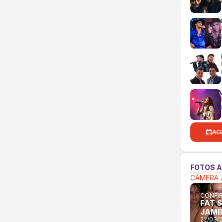
AG
FOTOS 
CÂMERA 
CONFIR
FAT 
JAM
22/03/