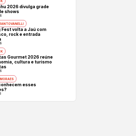
CK
hu 2026 divulga grade
 de shows
6
MANTOVANELLI
 Fest volta a Jaú com
co, rock e entrada
a
6
CK
otas Gourmet 2026 reúne
omia, cultura e turismo
tas
6
 MORAES
conhecem esses
es?
3