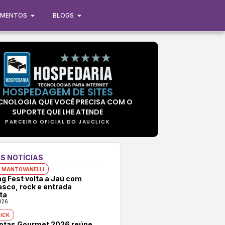
IMENTOS
BLOGS
HOSPEDAGEM DE SITES
CNOLOGIA QUE VOCÊ PRECISA COM O
SUPORTE QUE LHE ATENDE
PARCEIRO OFICIAL DO JAUCLICK
S NOTÍCIAS
 MANTOVANELLI
ng Fest volta a Jaú com
asco, rock e entrada
ta
026
ICK
rotas Gourmet 2026 reúne