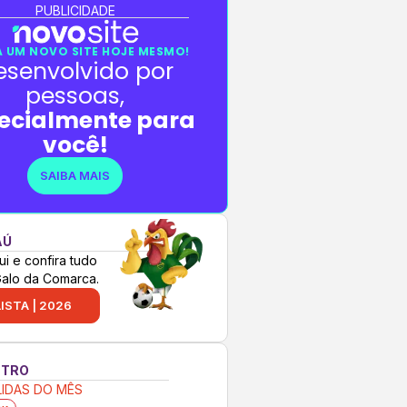
PUBLICIDADE
 UM NOVO SITE HOJE MESMO!
esenvolvido por
pessoas,
ecialmente para
você!
SAIBA MAIS
AÚ
ui e confira tudo
Galo da Comarca.
ISTA | 2026
NTRO
LIDAS DO MÊS