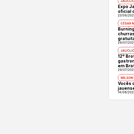
JAUCLI
Expo Ja
oficial
23/06/202
CÉSAR 
Burning
churras
gratuit
29/07/202
JAUCLI
12º Br
gastron
em Bro
29/07/202
WILSON
Vocês 
jauens
14/08/202