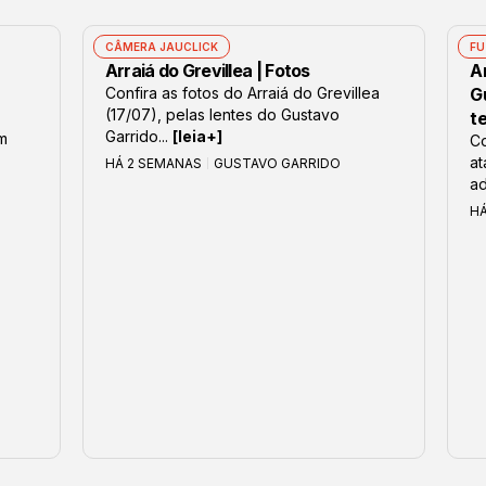
CÂMERA JAUCLICK
FU
Arraiá do Grevillea | Fotos
Ar
Confira as fotos do Arraiá do Grevillea
G
(17/07), pelas lentes do Gustavo
t
Garrido...
[leia+]
om
Co
at
HÁ 2 SEMANAS
GUSTAVO GARRIDO
ad
H