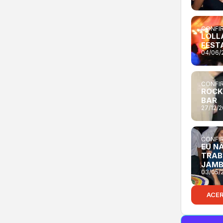
CONFIR
LOLL
FEST
04/06/
CONFIR
ROCK
BAR
27/12/
CONFIR
EU N
TRAB
JAM
03/05/
ACE