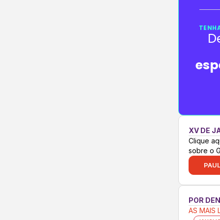
TENHA
D
esp
XV DE J
Clique aq
sobre o 
PAUL
POR DE
AS MAIS 