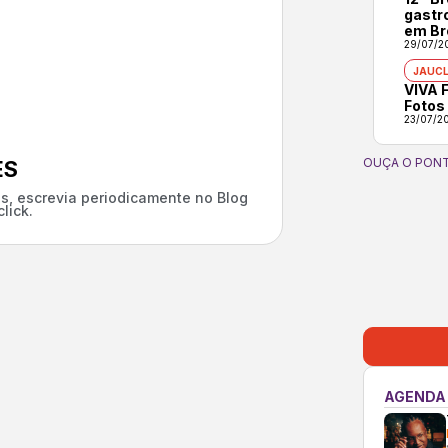
gastr
em Br
29/07/2
JAUCL
VIVA F
Fotos
23/07/2
OUÇA O PONT
ES
s, escrevia periodicamente no Blog
lick.
AGENDA