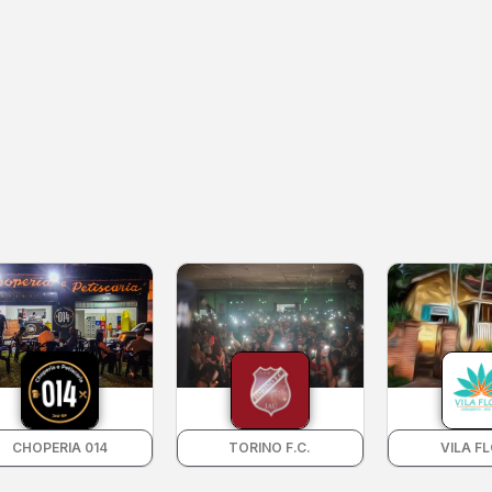
CHOPERIA 014
TORINO F.C.
VILA F