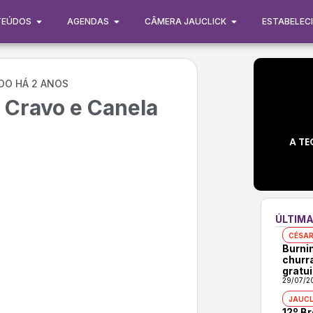
TEÚDOS
AGENDAS
CÂMERA JAUCLICK
ESTABELEC
DO HÁ 2 ANOS
– Cravo e Canela
A TE
ÚLTIMA
CÉSAR
Burni
churr
gratui
29/07/2
JAUCL
12º B