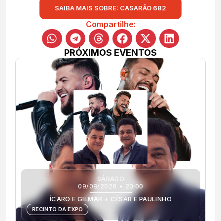
SAIBA MAIS SOBRE: CASARÃO 682
Compartilhe:
PRÓXIMOS EVENTOS
SÁBADO
09/08/2026 • 20:00
ÍCARO E GILMAR + CÉSAR E PAULINHO
RECINTO DA EXPO