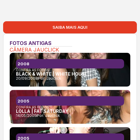
SAIBA MAIS AQUI
FOTOS ANTIGAS
CÂMERA JAUCLICK
2008
CONFIRA AS FOTOS:
BLACK & WHITE | WHITE HOUSE
20/09/2008
Por:
Jauclick
2005
CONFIRA AS FOTOS:
LOLLA | FAT SATURDAY
14/05/2005
Por:
Jauclick
2005