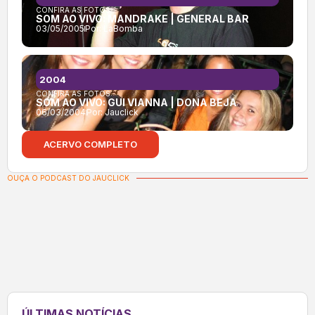
CONFIRA AS FOTOS:
SOM AO VIVO: MANDRAKE | GENERAL BAR
03/05/2005
Por:
LaBomba
2004
CONFIRA AS FOTOS:
SOM AO VIVO: GUI VIANNA | DONA BEJA
06/03/2004
Por:
Jauclick
ACERVO COMPLETO
OUÇA O PODCAST DO JAUCLICK
ÚLTIMAS NOTÍCIAS