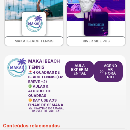
MAKAI BEACH TENNIS
RIVER SIDE PUB
MAKAI BEACH
AULA
AGEND
TENNIS
EXPERIM
AR
4 QUADRAS DE
ENTAL
HORÁ
RIO
BEACH TENNIS (EM
BREVE +2)
AULAS &
ALUGUEL DE
QUADRAS
DAY USE AOS
FINAIS DE SEMANA
AV. ISALTINO DO AMARAL
CARVALHO, 260, JAÚ
Conteúdos relacionados