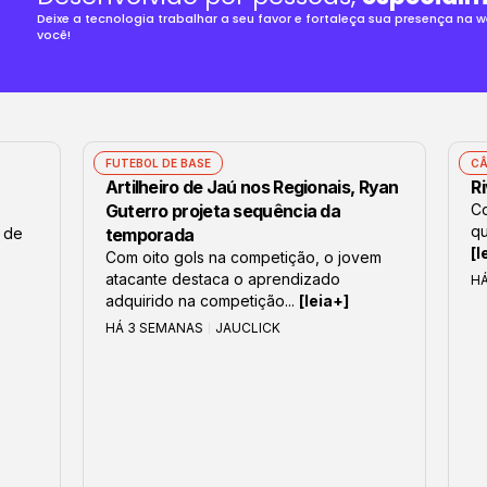
Deixe a tecnologia trabalhar a seu favor e fortaleça sua presença na
você!
FUTEBOL DE BASE
CÂ
Artilheiro de Jaú nos Regionais, Ryan
Ri
Guterro projeta sequência da
Co
qu
 de
temporada
[l
Com oito gols na competição, o jovem
atacante destaca o aprendizado
H
adquirido na competição...
[leia+]
HÁ 3 SEMANAS
JAUCLICK