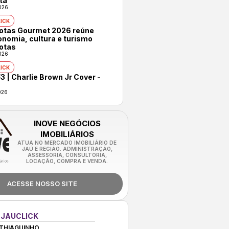
ta
026
ICK
rotas Gourmet 2026 reúne
onomia, cultura e turismo
otas
026
ICK
3 | Charlie Brown Jr Cover -
026
INOVE NEGÓCIOS
IMOBILIÁRIOS
ATUA NO MERCADO IMOBILIÁRIO DE
JAÚ E REGIÃO. ADMINISTRAÇÃO,
ASSESSORIA, CONSULTORIA,
LOCAÇÃO, COMPRA E VENDA.
ACESSE NOSSO SITE
 JAUCLICK
THIAGUINHO