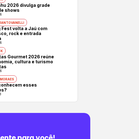
hu 2026 divulga grade
 de shows
6
MANTOVANELLI
 Fest volta a Jaú com
co, rock e entrada
a
6
CK
otas Gourmet 2026 reúne
omia, cultura e turismo
tas
6
 MORAES
conhecem esses
es?
3
ente para você!