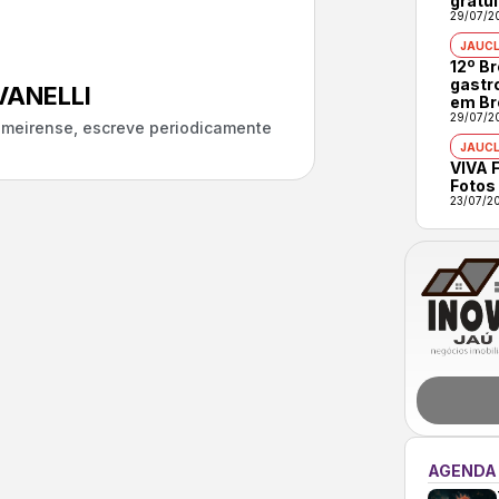
gratui
29/07/2
JAUCL
12º B
gastr
ANELLI
em Br
29/07/2
almeirense, escreve periodicamente
JAUCL
VIVA F
Fotos
23/07/2
AGENDA