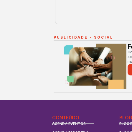
PUBLICIDADE - SOCIAL
F
Co
ac
ma
CONTEÚDO
BLOG
AGENDA EVENTOS
BLOG 