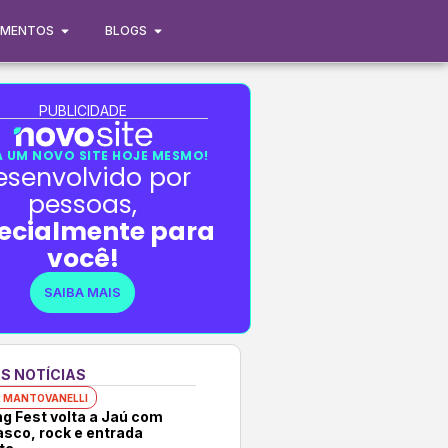
IMENTOS
BLOGS
PUBLICIDADE
 UM NOVO SITE HOJE MESMO!
esenvolvido por
pessoas,
ecialmente para
você!
SAIBA MAIS
S NOTÍCIAS
 MANTOVANELLI
ng Fest volta a Jaú com
asco, rock e entrada