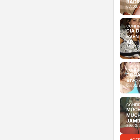
BADR
07/02/
CONFIR
DIA D
EVEN
AR
25/02/
Por:
Cé
CONFIR
DONA
VIVO
06/02/
CONFIR
MUCH
MUCH
JAM
29/03/
ACE