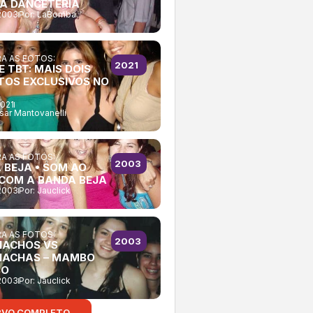
A DANCETERIA
2003
Por:
LaBomba
A AS FOTOS:
2021
E TBT: MAIS DOIS
TOS EXCLUSIVOS NO
2021
sar Mantovanelli
A AS FOTOS:
2003
 BEJA • SOM AO
 COM A BANDA BEJA
2003
Por:
Jauclick
A AS FOTOS:
2003
ACHOS VS
ACHAS – MAMBO
BO
2003
Por:
Jauclick
RVO COMPLETO