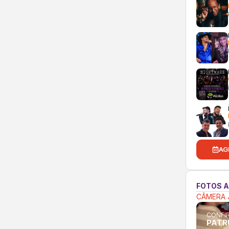
AG
FOTOS 
CÂMERA 
CONFIR
PATR