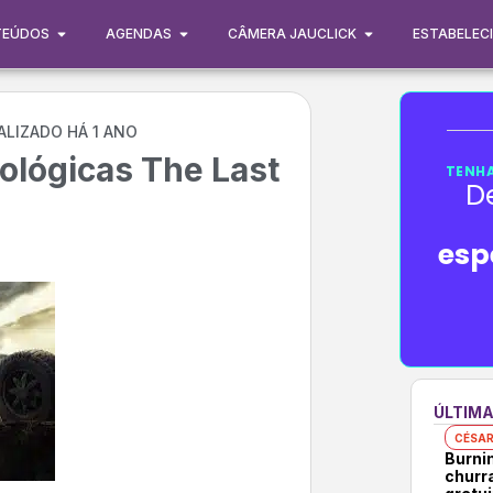
TEÚDOS
AGENDAS
CÂMERA JAUCLICK
ESTABELEC
ALIZADO HÁ 1 ANO
ológicas The Last
TENHA
D
esp
ÚLTIMA
CÉSAR
Burni
churr