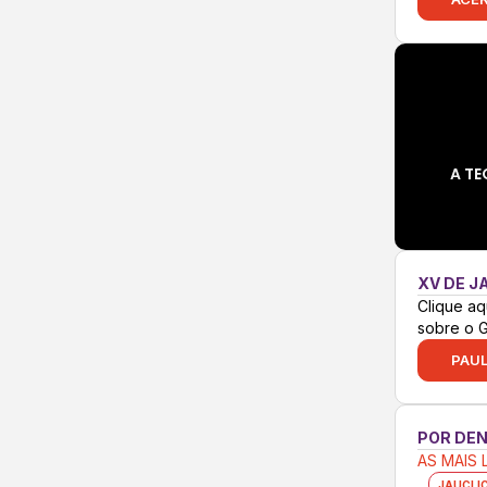
A TE
XV DE J
Clique aq
sobre o 
PAUL
POR DE
AS MAIS 
JAUCLI