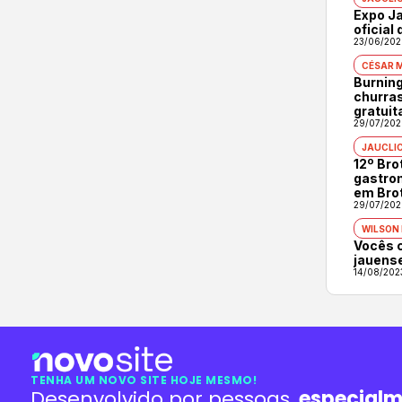
Expo Ja
oficial
23/06/202
CÉSAR 
Burning
churras
gratuit
29/07/202
JAUCLI
12º Br
gastron
em Bro
29/07/202
WILSON
Vocês 
jauens
14/08/202
TENHA UM NOVO SITE HOJE MESMO!
Desenvolvido por pessoas,
especialm