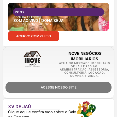
2007
CONFIRA AS FOTOS:
SOM AO VIVO | DONA BEJA
08/03/2007
Por:
Jauclick
ACERVO COMPLETO
INOVE NEGÓCIOS
IMOBILIÁRIOS
ATUA NO MERCADO IMOBILIÁRIO
DE JAÚ E REGIÃO.
ADMINISTRAÇÃO, ASSESSORIA,
CONSULTORIA, LOCAÇÃO,
COMPRA E VENDA.
ACESSE NOSSO SITE
XV DE JAÚ
Clique aqui e confira tudo sobre o Galo
da Comarca.