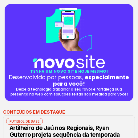
TENHA UM NOVO SITE HOJE MESMO!
Desenvolvido por pessoas,
especialmente
para você!
Deixe a tecnologia trabalhar a seu favor e fortaleça sua
presença na web com soluções feitas sob medida para você!
CONTEÚDOS EM DESTAQUE
FUTEBOL DE BASE
Artilheiro de Jaú nos Regionais, Ryan
Guterro projeta sequência da temporada