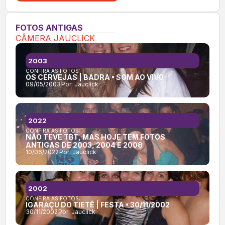
FOTOS ANTIGAS
CÂMERA JAUCLICK
2003
CONFIRA AS FOTOS:
OS CERVEJAS | BADRA • SOM AO VIVO
09/05/2003
Por:
Jauclick
2022
CONFIRA AS FOTOS:
NÃO TEVE TBT, MAS HOJE TEM FOTOS
ANTIGAS DE 2003, 2004 E 2008
10/06/2022
Por:
Jauclick
2002
CONFIRA AS FOTOS:
IGARAÇU DO TIETÊ | FESTA • 30/11/2002
30/11/2002
Por:
Jauclick