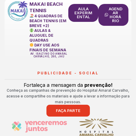
MAKAI BEACH
AULA
AGEND
TENNIS
EXPERIM
AR
4 QUADRAS DE
ENTAL
HORÁ
RIO
BEACH TENNIS (EM
BREVE +2)
AULAS &
ALUGUEL DE
QUADRAS
DAY USE AOS
FINAIS DE SEMANA
AV. ISALTINO DO AMARAL
CARVALHO, 260, JAÚ
PUBLICIDADE - SOCIAL
Fortaleça a mensagem da
prevenção!
Conheça as campanhas de prevenção do Hospital Amaral Carvalho,
acesse e compartilhe os materiais e ajude a levar a informação para
mais pessoas.
FAÇA PARTE