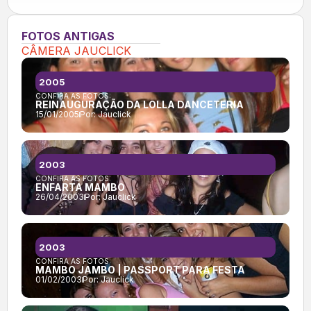
FOTOS ANTIGAS
CÂMERA JAUCLICK
2005
CONFIRA AS FOTOS:
REINAUGURAÇÃO DA LOLLA DANCETERIA
15/01/2005
Por:
Jauclick
2003
CONFIRA AS FOTOS:
ENFARTA MAMBO
26/04/2003
Por:
Jauclick
2003
CONFIRA AS FOTOS:
MAMBO JAMBO | PASSPORT PARA FESTA
01/02/2003
Por:
Jauclick