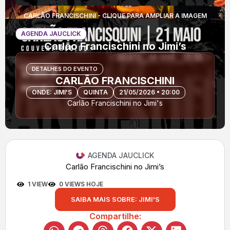
CARLÃO FRANCISCHINI - CLIQUE PARA AMPLIAR A IMAGEM
AGENDA JAUCLICK
Carlão Francischini no Jimi’s
DETALHES DO EVENTO
CARLÃO FRANCISCHINI
ONDE: JIMI'S
QUINTA
21/05/2026 • 20:00
Carlão Francischini no Jimi's
AGENDA JAUCLICK
Carlão Francischini no Jimi’s
1 VIEW
0 VIEWS HOJE
SAIBA MAIS SOBRE: JIMI'S
Compartilhe: