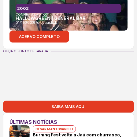
2002
CONFIRA AS FOTOS:
HALLOWGREEN | GENERAL BAR
01/11/2002
Por:
Jauclick
ACERVO COMPLETO
OUÇA O PONTO DE PARADA
SAIBA MAIS AQUI
ÚLTIMAS NOTÍCIAS
CÉSAR MANTOVANELLI
Burning Fest volta a Jaú com churrasco,