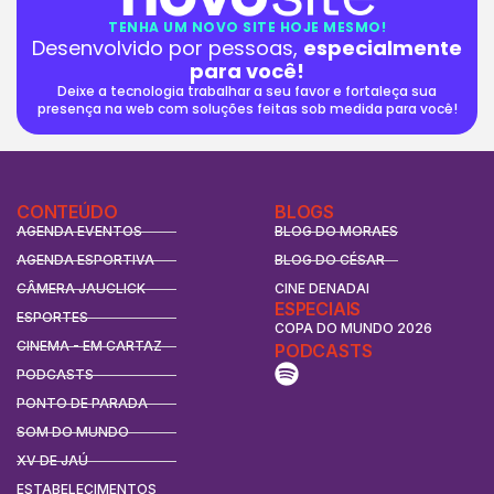
TENHA UM NOVO SITE HOJE MESMO!
Desenvolvido por pessoas,
especialmente
para você!
Deixe a tecnologia trabalhar a seu favor e fortaleça sua
presença na web com soluções feitas sob medida para você!
CONTEÚDO
BLOGS
AGENDA EVENTOS
BLOG DO MORAES
AGENDA ESPORTIVA
BLOG DO CÉSAR
CÂMERA JAUCLICK
CINE DENADAI
ESPECIAIS
ESPORTES
COPA DO MUNDO 2026
CINEMA - EM CARTAZ
PODCASTS
PODCASTS
PONTO DE PARADA
SOM DO MUNDO
XV DE JAÚ
ESTABELECIMENTOS