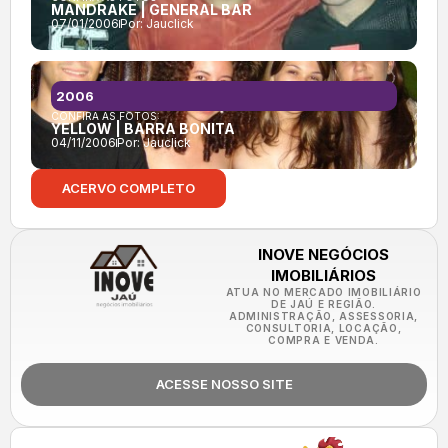
MANDRAKE | GENERAL BAR
07/01/2006
Por:
Jauclick
2006
CONFIRA AS FOTOS:
YELLOW | BARRA BONITA
04/11/2006
Por:
Jauclick
ACERVO COMPLETO
INOVE NEGÓCIOS
IMOBILIÁRIOS
ATUA NO MERCADO IMOBILIÁRIO
DE JAÚ E REGIÃO.
ADMINISTRAÇÃO, ASSESSORIA,
CONSULTORIA, LOCAÇÃO,
COMPRA E VENDA.
ACESSE NOSSO SITE