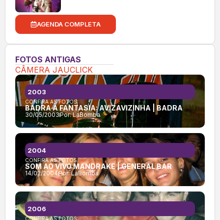
AGENDA COMPLETA
FOTOS ANTIGAS
CÂMERA JAUCLICK
2003
CONFIRA AS FOTOS:
BADRA À FANTASIA: AVIZAVIZINHA | BADRA
30/05/2003
Por:
LaBomba
2004
CONFIRA AS FOTOS:
SOM AO VIVO MANDRAKE | GENERAL BAR
14/02/2004
Por:
LaBomba
2006
CONFIRA AS FOTOS: