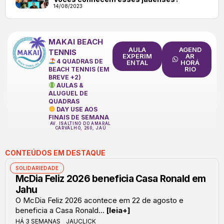
14/08/2023
MAKAI BEACH
AULA
AGEND
TENNIS
EXPERIM
AR
4 QUADRAS DE
ENTAL
HORÁ
RIO
BEACH TENNIS (EM
BREVE +2)
AULAS &
ALUGUEL DE
QUADRAS
DAY USE AOS
FINAIS DE SEMANA
AV. ISALTINO DO AMARAL
CARVALHO, 260, JAÚ
CONTEÚDOS EM DESTAQUE
SOLIDARIEDADE
McDia Feliz 2026 beneficia Casa Ronald em
Jahu
O McDia Feliz 2026 acontece em 22 de agosto e
beneficia a Casa Ronald...
[leia+]
HÁ 3 SEMANAS
JAUCLICK