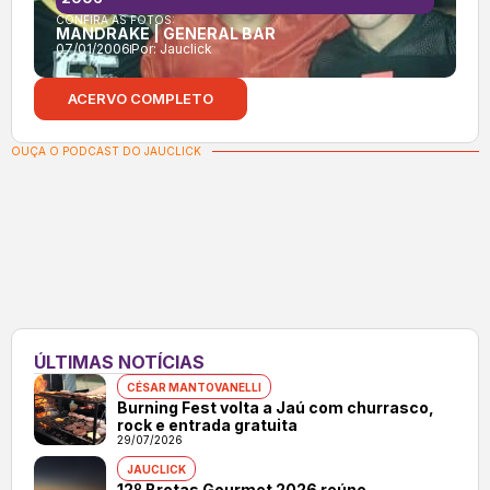
CONFIRA AS FOTOS:
MANDRAKE | GENERAL BAR
07/01/2006
Por:
Jauclick
ACERVO COMPLETO
OUÇA O PODCAST DO JAUCLICK
ÚLTIMAS NOTÍCIAS
CÉSAR MANTOVANELLI
Burning Fest volta a Jaú com churrasco,
rock e entrada gratuita
29/07/2026
JAUCLICK
12º Brotas Gourmet 2026 reúne