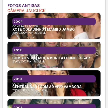
FOTOS ANTIGAS
CÂMERA JAUCLICK
2004
CONFIRA AS FOTOS:
XOTE COLADINHO | MAMBO JAMBO
20/11/2004
Por:
Jauclick
2012
CONFIRA AS FOTOS:
SOM AO VIVO | MOÇA BONITA LOUNGE & BAR
21/01/2012
Por:
Jauclick
2010
CONFIRA AS FOTOS:
GENERAL BAR | SOM AO VIVO VAMBORA
29/05/2010
Por:
Jauclick
2006