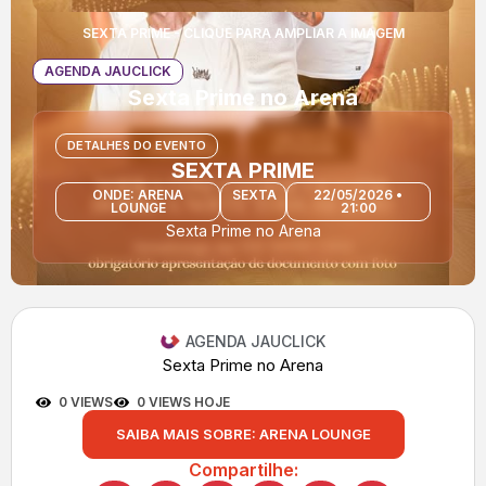
SEXTA PRIME - CLIQUE PARA AMPLIAR A IMAGEM
AGENDA JAUCLICK
Sexta Prime no Arena
DETALHES DO EVENTO
SEXTA PRIME
ONDE: ARENA
SEXTA
22/05/2026 •
LOUNGE
21:00
Sexta Prime no Arena
AGENDA JAUCLICK
Sexta Prime no Arena
0 VIEWS
0 VIEWS HOJE
SAIBA MAIS SOBRE: ARENA LOUNGE
Compartilhe: