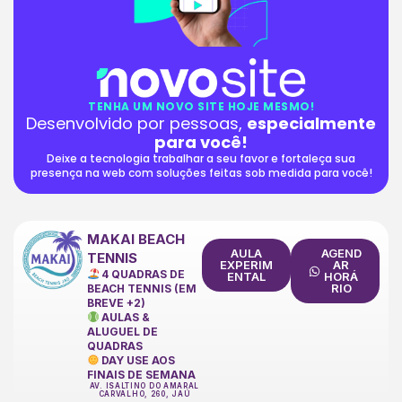
TENHA UM NOVO SITE HOJE MESMO!
Desenvolvido por pessoas,
especialmente
para você!
Deixe a tecnologia trabalhar a seu favor e fortaleça sua
presença na web com soluções feitas sob medida para você!
MAKAI BEACH
AULA
AGEND
TENNIS
EXPERIM
AR
4 QUADRAS DE
ENTAL
HORÁ
RIO
BEACH TENNIS (EM
BREVE +2)
AULAS &
ALUGUEL DE
QUADRAS
DAY USE AOS
FINAIS DE SEMANA
AV. ISALTINO DO AMARAL
CARVALHO, 260, JAÚ