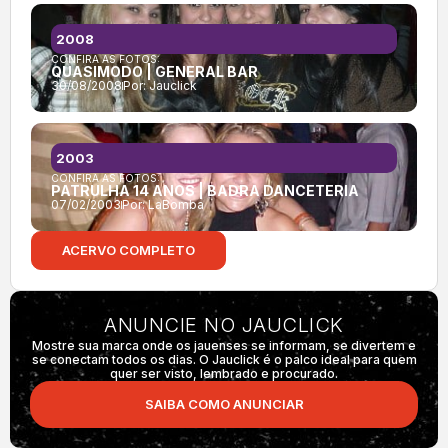
2008
CONFIRA AS FOTOS:
QUASIMODO | GENERAL BAR
30/08/2008
Por:
Jauclick
2003
CONFIRA AS FOTOS:
PATRULHA 14 ANOS | BADRA DANCETERIA
07/02/2003
Por:
LaBomba
ACERVO COMPLETO
ANUNCIE NO JAUCLICK
Mostre sua marca onde os jauenses se informam, se divertem e
se conectam todos os dias. O Jauclick é o palco ideal para quem
quer ser visto, lembrado e procurado.
SAIBA COMO ANUNCIAR