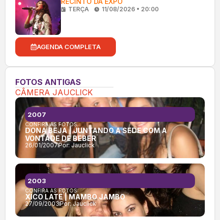
RECINTO DA EXPO
TERÇA
11/08/2026 • 20:00
AGENDA COMPLETA
FOTOS ANTIGAS
CÂMERA JAUCLICK
2007
CONFIRA AS FOTOS:
DONA BEJA | JUNTANDO A SEDE COM A
VONTADE DE BEBER
26/01/2007
Por:
Jauclick
2003
CONFIRA AS FOTOS:
XICO LATE | MAMBO JAMBO
27/09/2003
Por:
Jauclick