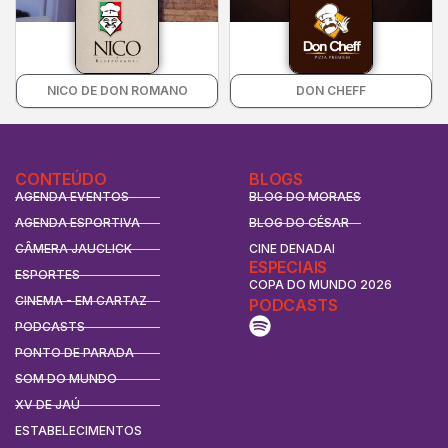
NICO DE DON ROMANO
DON CHEFF
CONTEÚDO
BLOGS
AGENDA EVENTOS
BLOG DO MORAES
AGENDA ESPORTIVA
BLOG DO CÉSAR
CÂMERA JAUCLICK
CINE DENADAI
ESPECIAIS
ESPORTES
COPA DO MUNDO 2026
CINEMA - EM CARTAZ
PODCASTS
PODCASTS
PONTO DE PARADA
SOM DO MUNDO
XV DE JAÚ
ESTABELECIMENTOS