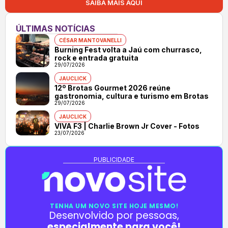
SAIBA MAIS AQUI
ÚLTIMAS NOTÍCIAS
CÉSAR MANTOVANELLI
Burning Fest volta a Jaú com churrasco,
rock e entrada gratuita
29/07/2026
JAUCLICK
12º Brotas Gourmet 2026 reúne
gastronomia, cultura e turismo em Brotas
29/07/2026
JAUCLICK
VIVA F3 | Charlie Brown Jr Cover - Fotos
23/07/2026
PUBLICIDADE
TENHA UM NOVO SITE HOJE MESMO!
Desenvolvido por pessoas,
especialmente para você!