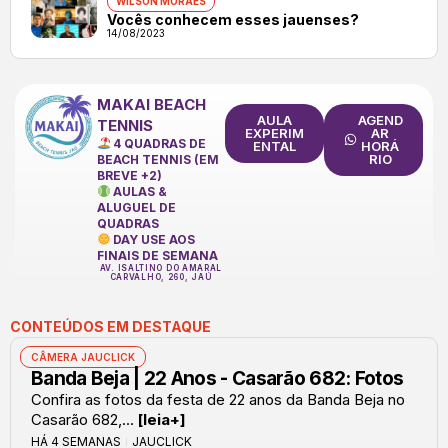
WILSON MORAES
Vocês conhecem esses jauenses?
14/08/2023
MAKAI BEACH
AULA
AGEND
TENNIS
EXPERIM
AR
4 QUADRAS DE
ENTAL
HORÁ
RIO
BEACH TENNIS (EM
BREVE +2)
AULAS &
ALUGUEL DE
QUADRAS
DAY USE AOS
FINAIS DE SEMANA
AV. ISALTINO DO AMARAL
CARVALHO, 260, JAÚ
CONTEÚDOS EM DESTAQUE
CÂMERA JAUCLICK
Banda Beja | 22 Anos - Casarão 682: Fotos
Confira as fotos da festa de 22 anos da Banda Beja no
Casarão 682,...
[leia+]
HÁ 4 SEMANAS
JAUCLICK