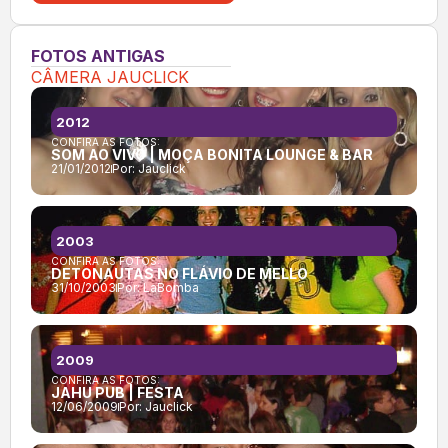
FOTOS ANTIGAS
CÂMERA JAUCLICK
2012
CONFIRA AS FOTOS:
SOM AO VIVO | MOÇA BONITA LOUNGE & BAR
21/01/2012
Por:
Jauclick
2003
CONFIRA AS FOTOS:
DETONAUTAS NO FLÁVIO DE MELLO
31/10/2003
Por:
LaBomba
2009
CONFIRA AS FOTOS:
JAHU PUB | FESTA
12/06/2009
Por:
Jauclick