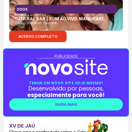
2005
CONFIRA AS FOTOS:
GENERAL BAR | SOM AO VIVO: MANDRAKE
05/02/2005
Por:
Jauclick
ACERVO COMPLETO
PUBLICIDADE
TENHA UM NOVO SITE HOJE MESMO!
Desenvolvido por pessoas,
especialmente para você!
SAIBA MAIS
XV DE JAÚ
Clique aqui e confira tudo sobre o Galo