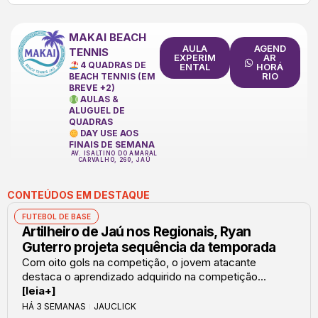
MAKAI BEACH
AULA
AGEND
TENNIS
EXPERIM
AR
4 QUADRAS DE
ENTAL
HORÁ
RIO
BEACH TENNIS (EM
BREVE +2)
AULAS &
ALUGUEL DE
QUADRAS
DAY USE AOS
FINAIS DE SEMANA
AV. ISALTINO DO AMARAL
CARVALHO, 260, JAÚ
CONTEÚDOS EM DESTAQUE
FUTEBOL DE BASE
Artilheiro de Jaú nos Regionais, Ryan
Guterro projeta sequência da temporada
Com oito gols na competição, o jovem atacante
destaca o aprendizado adquirido na competição...
[leia+]
HÁ 3 SEMANAS
JAUCLICK