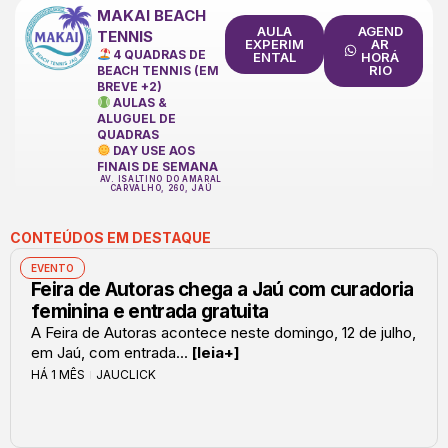
MAKAI BEACH
AULA
AGEND
TENNIS
EXPERIM
AR
4 QUADRAS DE
ENTAL
HORÁ
RIO
BEACH TENNIS (EM
BREVE +2)
AULAS &
ALUGUEL DE
QUADRAS
DAY USE AOS
FINAIS DE SEMANA
AV. ISALTINO DO AMARAL
CARVALHO, 260, JAÚ
CONTEÚDOS EM DESTAQUE
EVENTO
Feira de Autoras chega a Jaú com curadoria
feminina e entrada gratuita
A Feira de Autoras acontece neste domingo, 12 de julho,
em Jaú, com entrada...
[leia+]
HÁ 1 MÊS
JAUCLICK