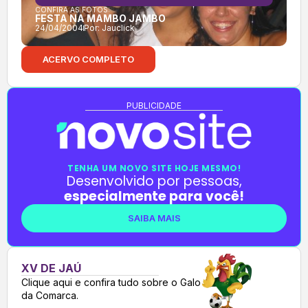
CONFIRA AS FOTOS:
FESTA NA MAMBO JAMBO
24/04/2004
Por:
Jauclick
ACERVO COMPLETO
PUBLICIDADE
TENHA UM NOVO SITE HOJE MESMO!
Desenvolvido por pessoas,
especialmente para você!
SAIBA MAIS
XV DE JAÚ
Clique aqui e confira tudo sobre o Galo
da Comarca.