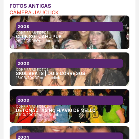
FOTOS ANTIGAS
CÂMERA JAUCLICK
2008
CONFIRA AS FOTOS:
CLUB 80 | JAHU PUB
26/12/2008
Por:
Jauclick
2003
CONFIRA AS FOTOS:
SKOL BEATS | DOIS CÓRREGOS
16/08/2003
Por:
Jauclick
2003
CONFIRA AS FOTOS:
DETONAUTAS NO FLÁVIO DE MELLO
31/10/2003
Por:
LaBomba
2004