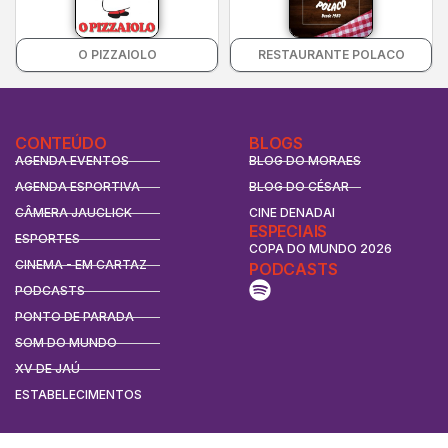
O PIZZAIOLO
RESTAURANTE POLACO
CONTEÚDO
BLOGS
AGENDA EVENTOS
BLOG DO MORAES
AGENDA ESPORTIVA
BLOG DO CÉSAR
CÂMERA JAUCLICK
CINE DENADAI
ESPECIAIS
ESPORTES
COPA DO MUNDO 2026
CINEMA - EM CARTAZ
PODCASTS
PODCASTS
PONTO DE PARADA
SOM DO MUNDO
XV DE JAÚ
ESTABELECIMENTOS
CONTATO