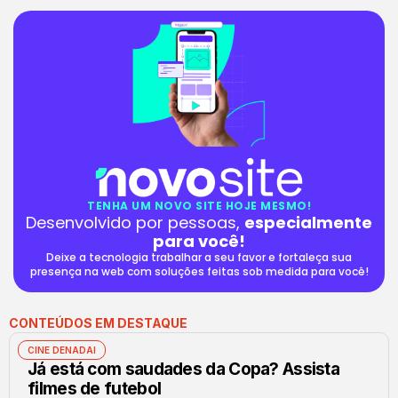
TENHA UM NOVO SITE HOJE MESMO!
Desenvolvido por pessoas,
especialmente
para você!
Deixe a tecnologia trabalhar a seu favor e fortaleça sua
presença na web com soluções feitas sob medida para você!
CONTEÚDOS EM DESTAQUE
CINE DENADAI
Já está com saudades da Copa? Assista
filmes de futebol