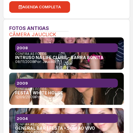
AGENDA COMPLETA
FOTOS ANTIGAS
CÂMERA JAUCLICK
2008
CONFIRA AS FOTOS:
INTRUSO NA LIFE CLUBE – BARRA BONITA
08/11/2008
Por:
Jauclick
2009
CONFIRA AS FOTOS:
FESTA | WHITE HOUSE
12/09/2009
Por:
Jauclick
2004
CONFIRA AS FOTOS:
GENERAL BAR | FESTA • SOM AO VIVO
17/04/2004
Por:
Jauclick