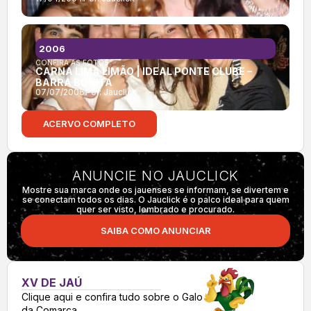
2006
CONFIRA AS FOTOS:
CARNA LIMA LIMÃO | IDEAL PONTE CLUBE –
BARRA BONITA
07/07/2006
Por:
Jauclick
ACERVO COMPLETO
ANUNCIE NO JAUCLICK
Mostre sua marca onde os jauenses se informam, se divertem e
se conectam todos os dias. O Jauclick é o palco ideal para quem
quer ser visto, lembrado e procurado.
SAIBA COMO ANUNCIAR
XV DE JAÚ
Clique aqui e confira tudo sobre o Galo
da Comarca.