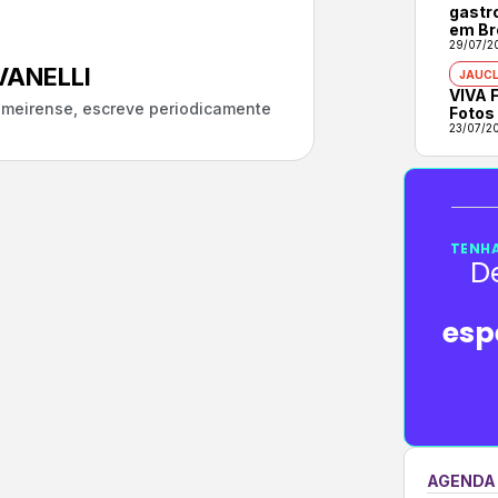
gastr
em Br
29/07/2
ANELLI
JAUCL
VIVA F
almeirense, escreve periodicamente
Fotos
23/07/2
TENHA
D
esp
AGENDA