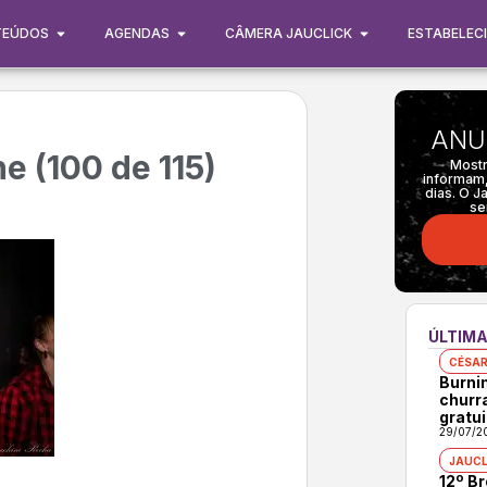
TEÚDOS
AGENDAS
CÂMERA JAUCLICK
ESTABELEC
ANU
e (100 de 115)
Mostr
informam,
dias. O J
se
ÚLTIMA
CÉSAR
Burni
churr
gratui
29/07/2
JAUCL
12º B