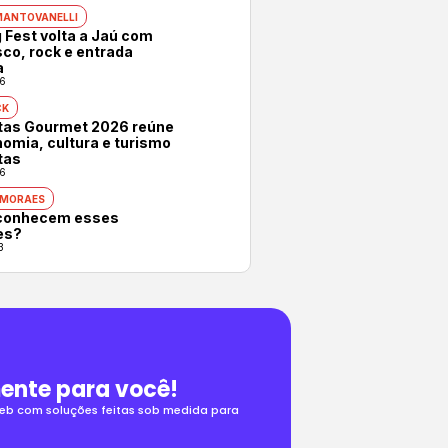
MANTOVANELLI
 Fest volta a Jaú com
co, rock e entrada
a
6
CK
otas Gourmet 2026 reúne
omia, cultura e turismo
tas
6
 MORAES
conhecem esses
es?
3
ente para você!
 web com soluções feitas sob medida para