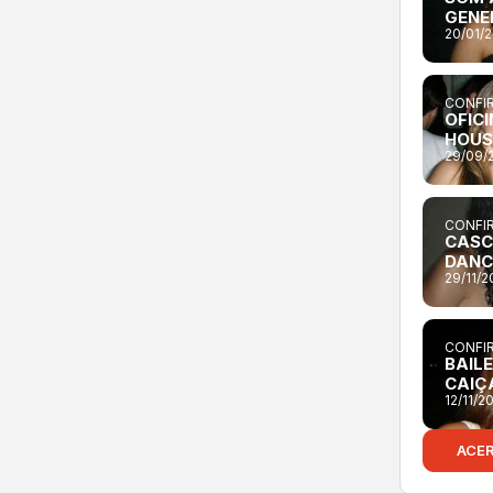
GENE
20/01/
CONFIR
OFICI
HOUS
29/09/
CONFIR
CASC
DANC
29/11/
CONFIR
BAILE
CAIÇ
12/11/2
ACE