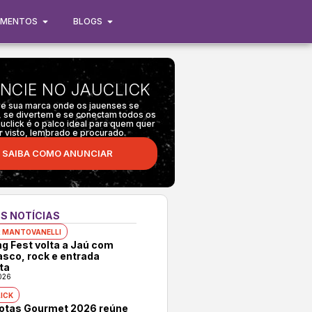
IMENTOS
BLOGS
NCIE NO JAUCLICK
e sua marca onde os jauenses se
 se divertem e se conectam todos os
auclick é o palco ideal para quem quer
r visto, lembrado e procurado.
SAIBA COMO ANUNCIAR
S NOTÍCIAS
 MANTOVANELLI
ng Fest volta a Jaú com
asco, rock e entrada
ta
026
ICK
rotas Gourmet 2026 reúne