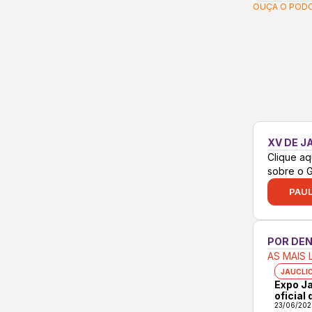
OUÇA O PODC
XV DE J
Clique aq
sobre o 
PAUL
POR DE
AS MAIS 
JAUCLI
Expo Ja
oficial
23/06/202