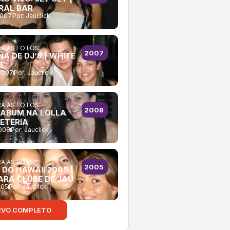
RAL BAR
2007
Por:
Jauclick
A AS FOTOS:
2007
NA DE DJ’S | WHITE
E
2007
Por:
Jauclick
A AS FOTOS:
2008
ABUM NA LOLLA
ETERIA
2008
Por:
Jauclick
A AS FOTOS:
2005
 DO HAWAII 2005 |
ARA CLUBE DE JAÚ
005
Por:
Jauclick
RVO COMPLETO