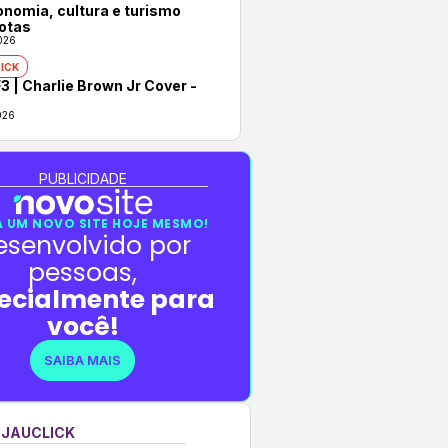
onomia, cultura e turismo
otas
026
ICK
3 | Charlie Brown Jr Cover -
026
PUBLICIDADE
 UM NOVO SITE HOJE MESMO!
esenvolvido por
pessoas,
ecialmente para
você!
SAIBA MAIS
 JAUCLICK