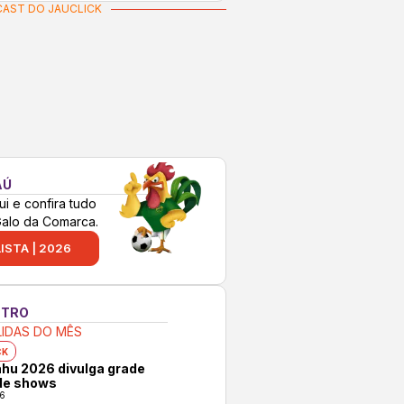
AST DO JAUCLICK
AÚ
ui e confira tudo
Galo da Comarca.
ISTA | 2026
NTRO
LIDAS DO MÊS
CK
hu 2026 divulga grade
 de shows
6