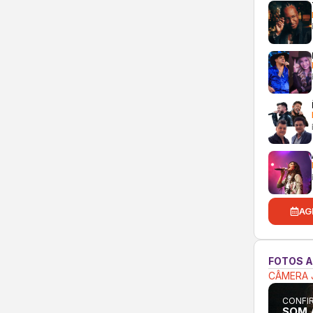
AG
FOTOS 
CÂMERA 
CONFIR
SOM A