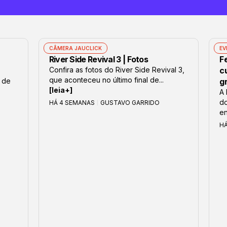
CÂMERA JAUCLICK
EV
River Side Revival 3 | Fotos
F
Confira as fotos do River Side Revival 3,
c
que aconteceu no último final de...
 de
g
[leia+]
A 
do
HÁ 4 SEMANAS
GUSTAVO GARRIDO
en
H