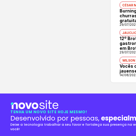
CÉSAR 
Burning
churras
gratuit
29/07/202
JAUCLI
12º Br
gastron
em Bro
29/07/202
WILSON
Vocês 
jauens
14/08/202
TENHA UM NOVO SITE HOJE MESMO!
Desenvolvido por pessoas,
especialm
Deixe a tecnologia trabalhar a seu favor e fortaleça sua presença na
você!