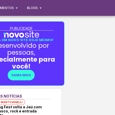
IMENTOS
BLOGS
PUBLICIDADE
 UM NOVO SITE HOJE MESMO!
esenvolvido por
pessoas,
ecialmente para
você!
SAIBA MAIS
S NOTÍCIAS
 MANTOVANELLI
ng Fest volta a Jaú com
asco, rock e entrada