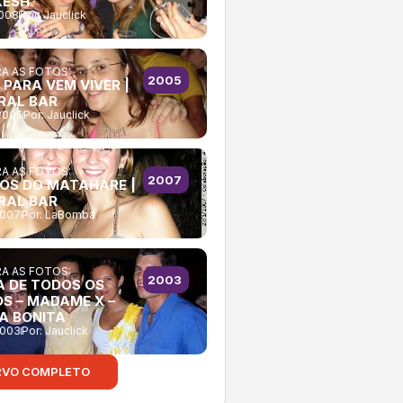
KESH
2008
Por:
Jauclick
A AS FOTOS:
2005
 PARA VEM VIVER |
RAL BAR
2005
Por:
Jauclick
A AS FOTOS:
2007
NOS DO MATAHARE |
RAL BAR
2007
Por:
LaBomba
A AS FOTOS:
2003
A DE TODOS OS
OS – MADAME X –
A BONITA
2003
Por:
Jauclick
RVO COMPLETO