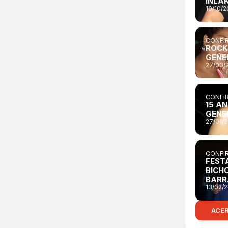
INLA
10/10/
CONFIR
ROCK
GENE
27/03/
CONFIR
15 A
GENE
27/01/
CONFIR
FEST
BICH
BARR
13/02/
ACE