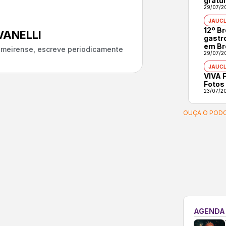
gratui
29/07/2
JAUCL
12º B
ANELLI
gastr
em Br
almeirense, escreve periodicamente
29/07/2
JAUCL
VIVA F
Fotos
23/07/2
OUÇA O PODC
AGENDA