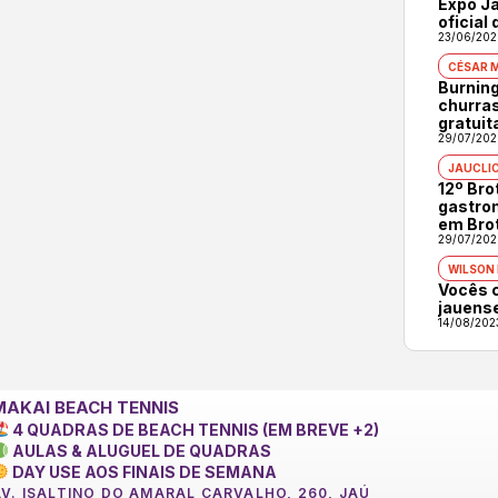
Expo Ja
oficial
23/06/202
CÉSAR 
Burning
churras
gratuit
29/07/202
JAUCLI
12º Br
gastron
em Bro
29/07/202
WILSON
Vocês 
jauens
14/08/202
MAKAI BEACH TENNIS
4 QUADRAS DE BEACH TENNIS (EM BREVE +2)
AULAS & ALUGUEL DE QUADRAS
DAY USE AOS FINAIS DE SEMANA
AV. ISALTINO DO AMARAL CARVALHO, 260, JAÚ