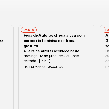
EVENTO
FU
Feira de Autoras chega a Jaú com
Ar
lea
curadoria feminina e entrada
G
gratuita
t
A Feira de Autoras acontece neste
Co
domingo, 12 de julho, em Jaú, com
at
entrada...
[leia+]
ad
HÁ 4 SEMANAS
JAUCLICK
H