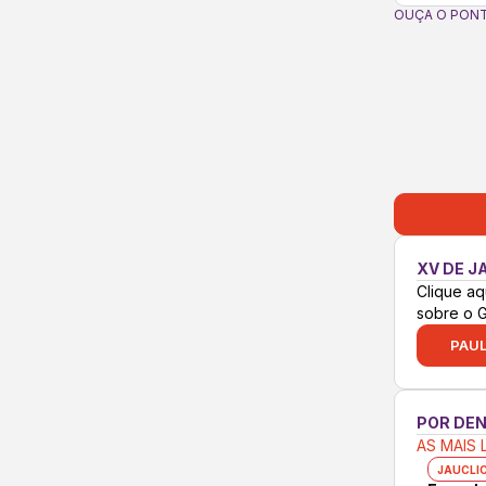
OUÇA O PONT
XV DE J
Clique aq
sobre o 
PAUL
POR DE
AS MAIS 
JAUCLI