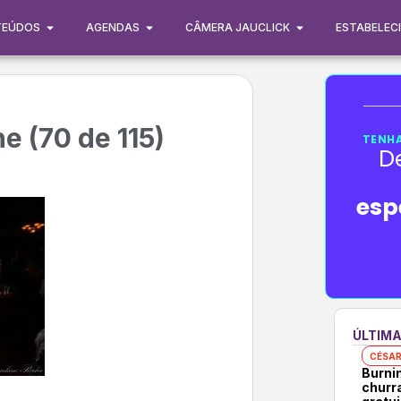
TEÚDOS
AGENDAS
CÂMERA JAUCLICK
ESTABELEC
e (70 de 115)
TENHA
D
esp
ÚLTIMA
CÉSAR
Burni
churr