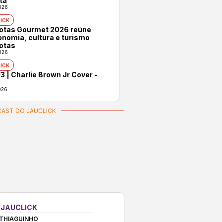
ta
026
ICK
rotas Gourmet 2026 reúne
onomia, cultura e turismo
otas
026
ICK
3 | Charlie Brown Jr Cover -
026
AST DO JAUCLICK
 JAUCLICK
THIAGUINHO