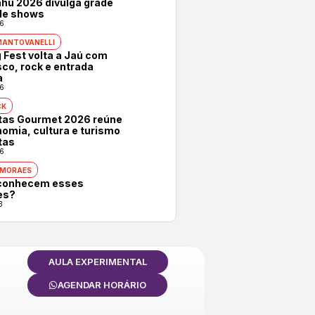
hu 2026 divulga grade
 de shows
6
MANTOVANELLI
 Fest volta a Jaú com
co, rock e entrada
a
6
CK
otas Gourmet 2026 reúne
omia, cultura e turismo
tas
6
 MORAES
conhecem esses
es?
3
AULA EXPERIMENTAL
AGENDAR HORÁRIO