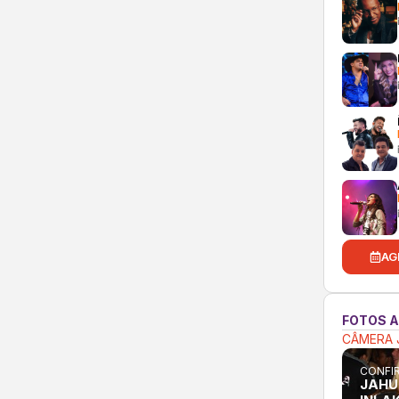
AG
FOTOS 
CÂMERA 
CONFIR
JAHU