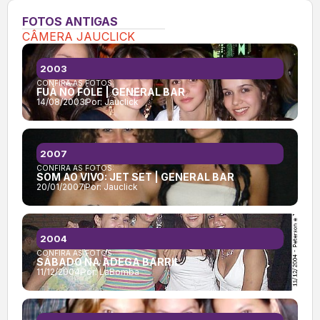
FOTOS ANTIGAS
CÂMERA JAUCLICK
2003
CONFIRA AS FOTOS:
FUÁ NO FÓLE | GENERAL BAR
14/08/2003
Por:
Jauclick
2007
CONFIRA AS FOTOS:
SOM AO VIVO: JET SET | GENERAL BAR
20/01/2007
Por:
Jauclick
2004
CONFIRA AS FOTOS:
SÁBADO NA ADEGA BARRIL
11/12/2004
Por:
LaBomba