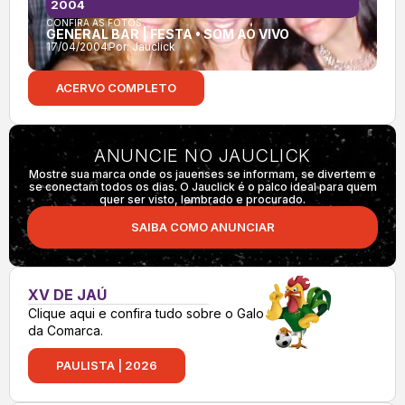
2004
CONFIRA AS FOTOS:
GENERAL BAR | FESTA • SOM AO VIVO
17/04/2004
Por:
Jauclick
ACERVO COMPLETO
ANUNCIE NO JAUCLICK
Mostre sua marca onde os jauenses se informam, se divertem e
se conectam todos os dias. O Jauclick é o palco ideal para quem
quer ser visto, lembrado e procurado.
SAIBA COMO ANUNCIAR
XV DE JAÚ
Clique aqui e confira tudo sobre o Galo
da Comarca.
PAULISTA | 2026