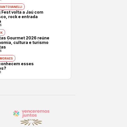
MANTOVANELLI
 Fest volta a Jaú com
co, rock e entrada
a
6
CK
otas Gourmet 2026 reúne
omia, cultura e turismo
tas
6
 MORAES
conhecem esses
es?
3