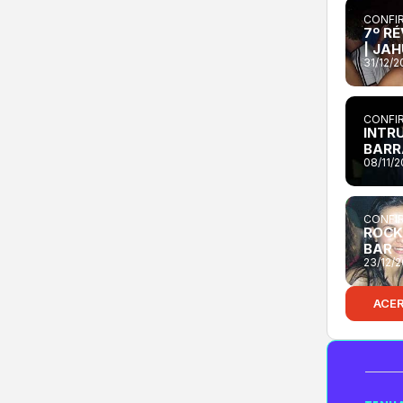
CONFIR
7º R
| JA
31/12/
CONFIR
INTRU
BARR
08/11/
CONFIR
ROCK
BAR
23/12/
ACE