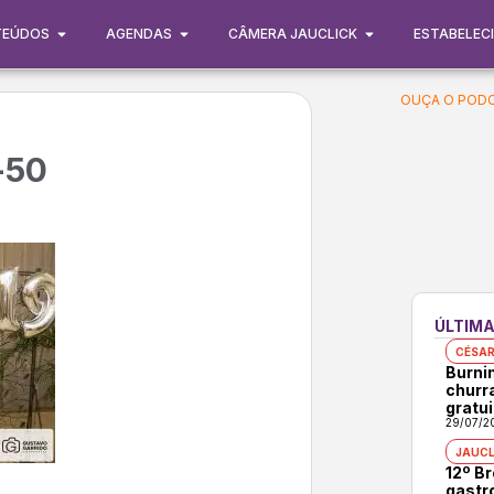
TEÚDOS
AGENDAS
CÂMERA JAUCLICK
ESTABELEC
OUÇA O PODC
-50
ÚLTIMA
CÉSAR
Burni
churr
gratui
29/07/2
JAUCL
12º B
gastr