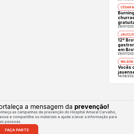
CÉSAR 
Burning
churras
gratuit
29/07/202
JAUCLI
12º Br
gastron
em Bro
29/07/202
WILSON
Vocês 
jauens
14/08/202
ortaleça a mensagem da
prevenção!
nheça as campanhas de prevenção do Hospital Amaral Carvalho,
esse e compartilhe os materiais e ajude a levar a informação para
is pessoas.
FAÇA PARTE