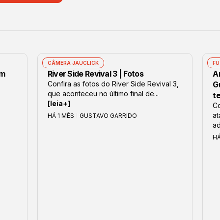
CÂMERA JAUCLICK
FU
om
River Side Revival 3 | Fotos
Ar
Confira as fotos do River Side Revival 3,
G
que aconteceu no último final de...
t
[leia+]
Co
at
HÁ 1 MÊS
GUSTAVO GARRIDO
ad
H