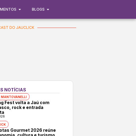
IMENTOS
BLOGS
AST DO JAUCLICK
S NOTÍCIAS
 MANTOVANELLI
ng Fest volta a Jaú com
asco, rock e entrada
ta
026
ICK
rotas Gourmet 2026 reúne
onomia, cultura e turismo