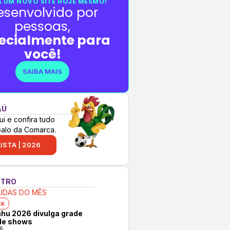
 UM NOVO SITE HOJE MESMO!
esenvolvido por
pessoas,
ecialmente para
você!
SAIBA MAIS
AÚ
ui e confira tudo
Galo da Comarca.
ISTA | 2026
NTRO
LIDAS DO MÊS
CK
hu 2026 divulga grade
 de shows
6