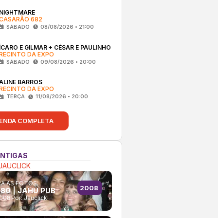
NIGHTMARE
CASARÃO 682
SÁBADO
08/08/2026 • 21:00
ÍCARO E GILMAR + CÉSAR E PAULINHO
RECINTO DA EXPO
SÁBADO
09/08/2026 • 20:00
ALINE BARROS
RECINTO DA EXPO
TERÇA
11/08/2026 • 20:00
ENDA COMPLETA
ANTIGAS
JAUCLICK
A AS FOTOS:
2008
80 | JAHU PUB
2008
Por:
Jauclick