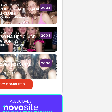
A AS FOTOS:
2004
ÉVEILLON DA BOCADA
HU CLUBE
2004
Por:
LaBomba
A AS FOTOS:
2008
SO NA LIFE CLUBE –
A BONITA
2008
Por:
Jauclick
A AS FOTOS:
2006
OVER | GENERAL
2006
Por:
LaBomba
RVO COMPLETO
PUBLICIDADE