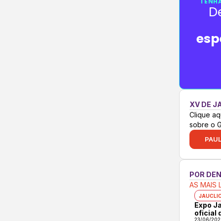
TENHA
D
esp
XV DE J
Clique aq
sobre o 
PAUL
POR DE
AS MAIS 
JAUCLI
Expo Ja
oficial
23/06/202