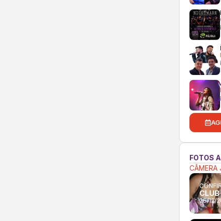
AG
FOTOS 
CÂMERA 
CONFIR
CLUB 
26/12/