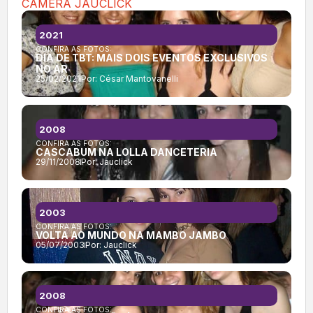
CÂMERA JAUCLICK
2021
CONFIRA AS FOTOS:
DIA DE TBT: MAIS DOIS EVENTOS EXCLUSIVOS
NO AR
25/02/2021
Por:
César Mantovanelli
2008
CONFIRA AS FOTOS:
CASCABUM NA LOLLA DANCETERIA
29/11/2008
Por:
Jauclick
2003
CONFIRA AS FOTOS:
VOLTA AO MUNDO NA MAMBO JAMBO
05/07/2003
Por:
Jauclick
2008
CONFIRA AS FOTOS: