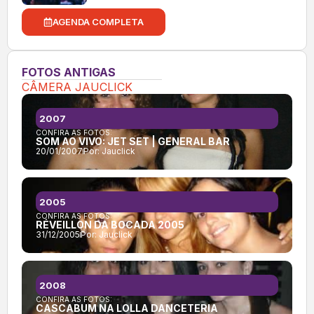
AGENDA COMPLETA
FOTOS ANTIGAS
CÂMERA JAUCLICK
2007
CONFIRA AS FOTOS:
SOM AO VIVO: JET SET | GENERAL BAR
20/01/2007
Por:
Jauclick
2005
CONFIRA AS FOTOS:
RÉVEILLON DA BOCADA 2005
31/12/2005
Por:
Jauclick
2008
CONFIRA AS FOTOS:
CASCABUM NA LOLLA DANCETERIA