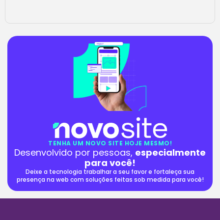
TENHA UM NOVO SITE HOJE MESMO!
Desenvolvido por pessoas,
especialmente
para você!
Deixe a tecnologia trabalhar a seu favor e fortaleça sua
presença na web com soluções feitas sob medida para você!