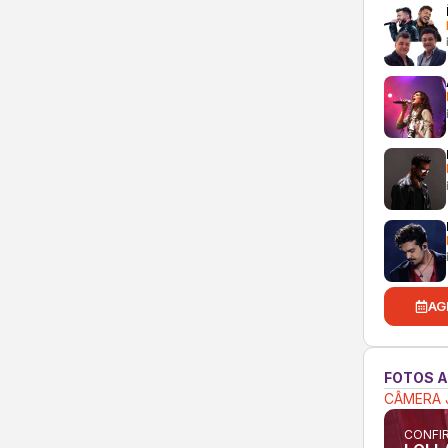
AG
FOTOS 
CÂMERA 
CONFIR