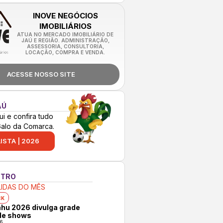
INOVE NEGÓCIOS
IMOBILIÁRIOS
ATUA NO MERCADO IMOBILIÁRIO DE
JAÚ E REGIÃO. ADMINISTRAÇÃO,
ASSESSORIA, CONSULTORIA,
LOCAÇÃO, COMPRA E VENDA.
ACESSE NOSSO SITE
AÚ
ui e confira tudo
Galo da Comarca.
ISTA | 2026
NTRO
LIDAS DO MÊS
CK
hu 2026 divulga grade
 de shows
6