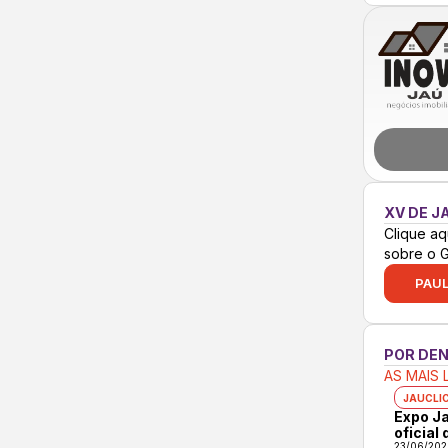
XV DE J
Clique aq
sobre o 
PAUL
POR DE
AS MAIS 
JAUCLI
Expo Ja
oficial
23/06/202