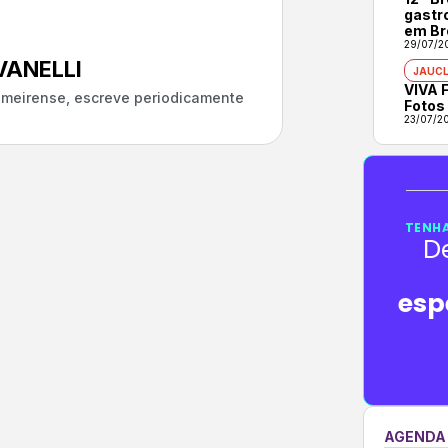
gastr
em Br
29/07/2
ANELLI
JAUCL
VIVA F
almeirense, escreve periodicamente
Fotos
23/07/2
TENHA
D
esp
AGENDA