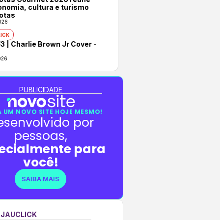
onomia, cultura e turismo
otas
026
ICK
3 | Charlie Brown Jr Cover -
026
PUBLICIDADE
 UM NOVO SITE HOJE MESMO!
esenvolvido por
pessoas,
ecialmente para
você!
SAIBA MAIS
 JAUCLICK